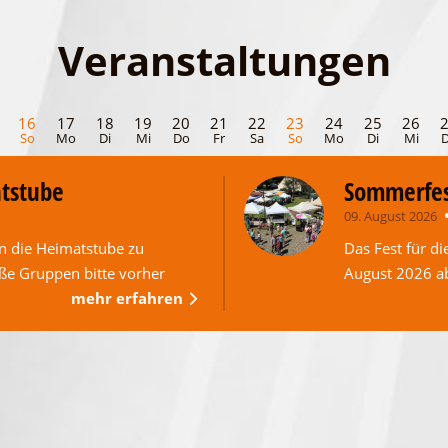
Veranstaltungen
16
17
18
19
20
21
22
23
24
25
26
So
Mo
Di
Mi
Do
Fr
Sa
So
Mo
Di
Mi
atstube
Sommerfes
09. August 2026
n die Heimatstube zu
Das Fest für di
oße Gruppen bitte vorher
August 2026 a
mehr erfahren