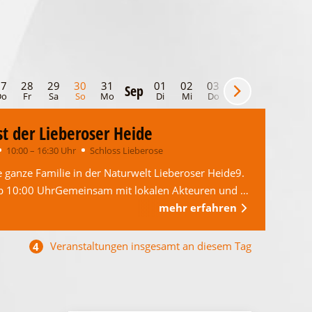
27
28
29
30
31
01
02
03
04
05
06
Sep
Do
Fr
Sa
So
Mo
Di
Mi
Do
Fr
Sa
So
t der Lieberoser Heide
10:00 – 16:30 Uhr
Schloss Lieberose
e ganze Familie in der Naturwelt Lieberoser Heide9.
b 10:00 UhrGemeinsam mit lokalen Akteuren und …
mehr erfahren
Veranstaltungen insgesamt an diesem Tag
4