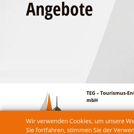
Angebote
TEG – Tourismus-En
mbH
Am Bahnhof 27
Wir verwenden Cookies, um unsere Webs
15913 Schwielochsee
Sie fortfahren, stimmen Sie der Verwe