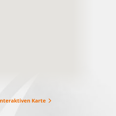
Urlaub im Ludwig-Leichhardt-
Land
Das Ludwig-Leichhardt-Land an den
Spreewaldfließen, den Seen und in der Heide.
Lasst Euch inspirieren und verbringt eine
schöne Zeit bei …
weitere Informationen
interaktiven Karte