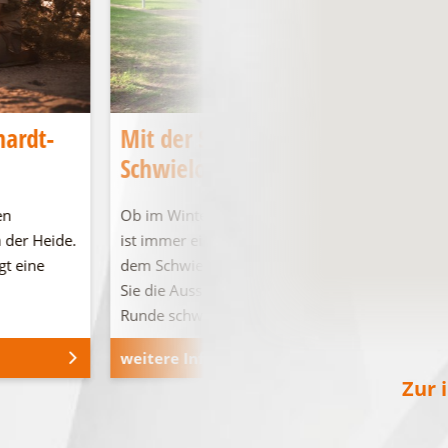
hardt-
Mit der SeeSauna über den
Schwielochsee
en
Ob im Winter oder im Sommer, die Seesauna
 der Heide.
ist immer eine gute Idee für Entspannung auf
gt eine
dem Schwielochsee! Vom Deck aus können
Sie die Aussicht genießen oder auch eine
Runde schwimmen gehen.
weitere Informationen
Zur 