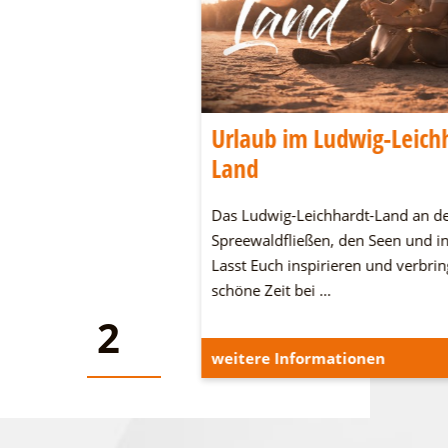
una über den
Urlaub im Ludwig-Leich
Land
m Sommer, die Seesauna
Das Ludwig-Leichhardt-Land an d
Idee für Entspannung auf
Spreewaldfließen, den Seen und in
 Vom Deck aus können
Lasst Euch inspirieren und verbrin
ießen oder auch eine
schöne Zeit bei …
ehen.
2
2
onen
weitere Informationen