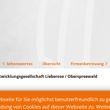
Sehenswertes
Übersicht
Firmenbetreuung
twicklungsgesellschaft Lieberose / Oberspreewald
Telefon: 035478/17 90 90
eite für Sie möglichst benutzerfreundlich zu g
Fax: 035478/17 90 99
E-Mail:
info@teg-lds.de
ndung von Cookies auf dieser Webseite zu. Weit