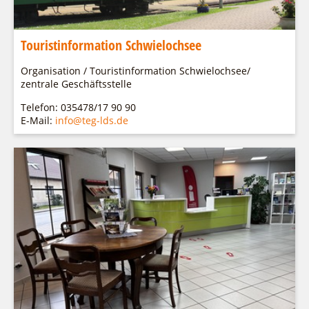
Fremdenverkehrsvereine
Campingplatz Jessern
Service
Einkaufen
Gruppen
SPOT
Ludwig Leichhardt
Bürgerbus
Über uns
Touristinformation Schwielochsee
Kahnfahrten
Naturwelt Lieberoser Heide
Team
Fahrgastschiff
Organisation / Touristinformation Schwielochsee/
Q-Gemeinde Schwielochsee
Aktuelles
zentrale Geschäftsstelle
Staatlich anerkannter Erholungsort Goyatz
Infomaterial
Telefon: 035478/17 90 90
E-Mail:
info@teg-lds.de
Mein Brandenburg – Infostelen
Warenkorb
Unternehmensbetreuung
ILB
WFG