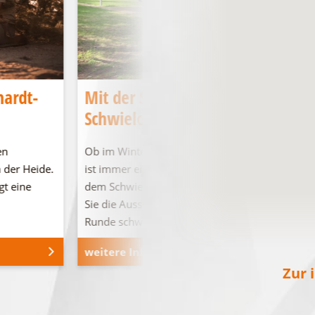
hardt-
Mit der SeeSauna über den
Schwielochsee
en
Ob im Winter oder im Sommer, die Seesauna
 der Heide.
ist immer eine gute Idee für Entspannung auf
gt eine
dem Schwielochsee! Vom Deck aus können
Sie die Aussicht genießen oder auch eine
Runde schwimmen gehen.
weitere Informationen
Zur 