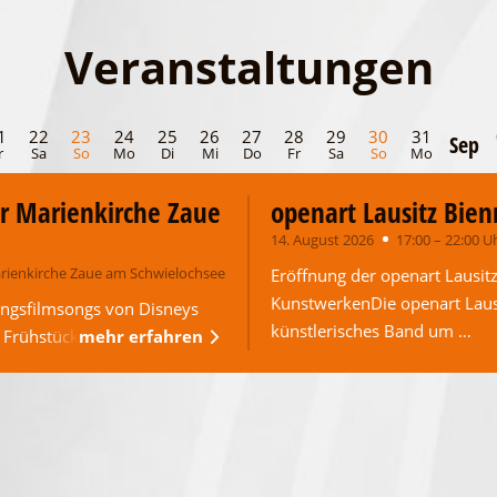
Veranstaltungen
1
22
23
24
25
26
27
28
29
30
31
Sep
r
Sa
So
Mo
Di
Mi
Do
Fr
Sa
So
Mo
r Marienkirche Zaue
openart Lausitz Bien
14. August 2026
17:00 – 22:00 U
rienkirche Zaue am Schwielochsee
Eröffnung der openart Lausit
KunstwerkenDie openart Lausi
ingsfilmsongs von Disneys
künstlerisches Band um …
 Frühstück bei …
mehr erfahren