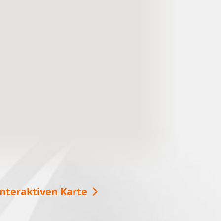
Urlaub im Ludwig-Leichhardt-
Land
Das Ludwig-Leichhardt-Land an den
Spreewaldfließen, den Seen und in der Heide.
Lasst Euch inspirieren und verbringt eine
schöne Zeit bei …
weitere Informationen
interaktiven Karte