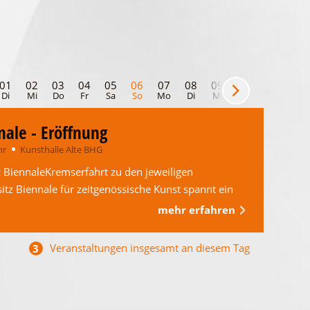
01
02
03
04
05
06
07
08
09
10
11
12
Di
Mi
Do
Fr
Sa
So
Mo
Di
Mi
Do
Fr
Sa
nale - Eröffnung
hr
Kunsthalle Alte BHG
z BiennaleKremserfahrt zu den jeweiligen
tz Biennale für zeitgenössische Kunst spannt ein
mehr erfahren
Veranstaltungen insgesamt an diesem Tag
3