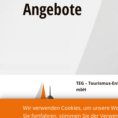
Angebote
TEG – Tourismus-En
mbH
Am Bahnhof 27
Wir verwenden Cookies, um unsere Webs
15913 Schwielochsee
Sie fortfahren, stimmen Sie der Verwe