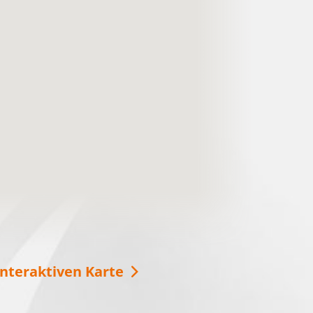
Mit der SeeSauna über den
Schwielochsee
Ob im Winter oder im Sommer, die Seesauna
ist immer eine gute Idee für Entspannung auf
dem Schwielochsee! Vom Deck aus können
Sie die Aussicht genießen oder auch eine
Runde schwimmen gehen.
weitere Informationen
interaktiven Karte