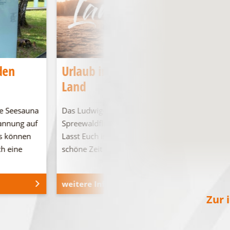
den
Urlaub im Ludwig-Leichhardt-
Land
e Seesauna
Das Ludwig-Leichhardt-Land an den
pannung auf
Spreewaldfließen, den Seen und in der Heide.
s können
Lasst Euch inspirieren und verbringt eine
ch eine
schöne Zeit bei …
weitere Informationen
Zur 