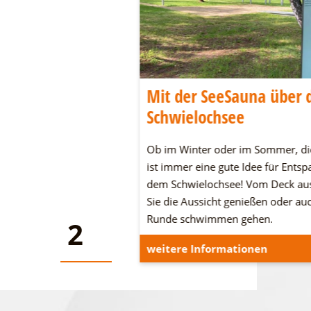
wig-Leichhardt-
Mit der SeeSauna über 
Schwielochsee
dt-Land an den
Ob im Winter oder im Sommer, di
n Seen und in der Heide.
ist immer eine gute Idee für Ents
n und verbringt eine
dem Schwielochsee! Vom Deck au
Sie die Aussicht genießen oder au
Runde schwimmen gehen.
2
2
onen
weitere Informationen