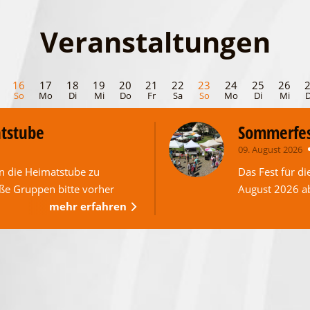
Veranstaltungen
16
17
18
19
20
21
22
23
24
25
26
So
Mo
Di
Mi
Do
Fr
Sa
So
Mo
Di
Mi
atstube
Sommerfes
09. August 2026
n die Heimatstube zu
Das Fest für di
oße Gruppen bitte vorher
August 2026 a
mehr erfahren