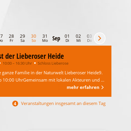
27
28
29
30
31
01
02
03
04
05
06
Sep
Do
Fr
Sa
So
Mo
Di
Mi
Do
Fr
Sa
So
t der Lieberoser Heide
10:00 – 16:30 Uhr
Schloss Lieberose
e ganze Familie in der Naturwelt Lieberoser Heide9.
b 10:00 UhrGemeinsam mit lokalen Akteuren und …
mehr erfahren
Veranstaltungen insgesamt an diesem Tag
4