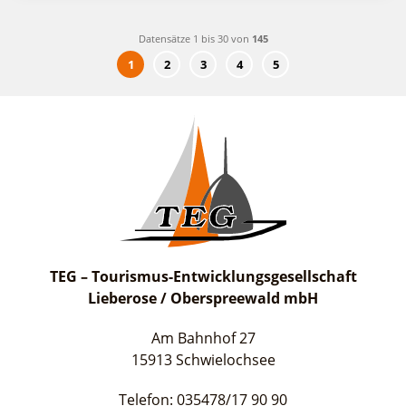
Datensätze 1 bis 30 von
145
1
2
3
4
5
TEG – Tourismus-Entwicklungsgesellschaft
Lieberose / Oberspreewald mbH
Am Bahnhof 27
15913 Schwielochsee
Telefon: 035478/17 90 90