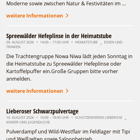
Moderne sowie zwischen Natur & Festivitäten im …
Ort
weitere Informationen
suchen
Spreewälder Hefeplinse in der Heimatstube
09. AUGUST 2026
14:00 – 17:00 UHR
HEIMATSTUBE
ESSEN UND
TRINKEN
Die Trachtengruppe Nowa Niwa lädt jeden Sonntag in
die Heimatstube zu Spreewälder Hefeplinse oder
Kartoffelpuffer ein.Große Gruppen bitte vorher
anmelden.
weitere Informationen
Lieberoser Schwarzpulvertage
10. AUGUST 2026
10:00 – 18:00 UHR
SCHÜTZENVEREIN LIEBEROSE
KINDER UND JUGENDLICHE
Pulverdampf und Wild-Westflair im Feldlager mit Tipi
und Weißzelten sowie Saloonbetrieb.