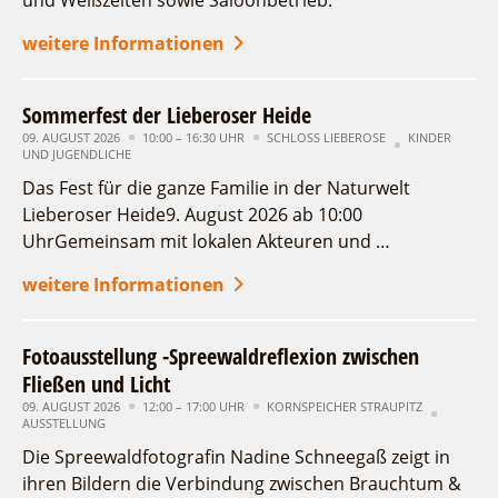
und Weißzelten sowie Saloonbetrieb.
Fremdenverkehrsvereine
Campingplatz Jessern
Einkaufen
Gruppen
17
18
19
20
21
22
23
Wirtschaftsförderung
weitere Informationen
Ludwig Leichhardt
24
Kahnfahrten
25
26
27
28
29
30
Regionalentwicklung
Service
Fahrgastschiff
Sommerfest der Lieberoser Heide
31
SPOT
Über uns
09. AUGUST 2026
10:00 – 16:30 UHR
SCHLOSS LIEBEROSE
KINDER
Bürgerbus
UND JUGENDLICHE
Erweiterte Suche
Team
Naturwelt Lieberoser Heide
Das Fest für die ganze Familie in der Naturwelt
Aktuelles
Zeitraum
Lieberoser Heide9. August 2026 ab 10:00
Q-Gemeinde Schwielochsee
von
Infomaterial
UhrGemeinsam mit lokalen Akteuren und …
Staatlich anerkannter Erholungsort Goyatz
bis
Warenkorb
Mein Brandenburg – Infostelen
weitere Informationen
Kategorie
Unternehmensbetreuung
alle Kategorien
ILB
Fotoausstellung -Spreewaldreflexion zwischen
Laufzeit
Fließen und Licht
WFG
aktuelle und laufende Veranstaltungen
09. AUGUST 2026
12:00 – 17:00 UHR
KORNSPEICHER STRAUPITZ
AUSSTELLUNG
Suchbegriff
Die Spreewaldfotografin Nadine Schneegaß zeigt in
ihren Bildern die Verbindung zwischen Brauchtum &