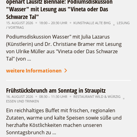
openart Lausitz Biennale: Podiumsdiskussion
"Wasser" mit Lesung aus "Vineta oder Das
Schwarze Tal"
15. AUGUST 2026
18:00 – 20:30 UHR
KUNSTHALLE ALTE BHG
LESUNG
/ VORTRAG
Podiumsdiskussion Wasser" mit Julia Lazarus
(Künstlerin) und Dr. Christiane Bramer mit Lesung
von Ulrike Müller aus "Vineta oder Das Schwarze
Tal" (von …
weitere Informationen
Frühstücksbrunch am Sonntag in Straupitz
16. AUGUST 2026
08:30 – 11:30 UHR
RESTAURANT WILD & WÜRZIG
ESSEN UND TRINKEN
Ein reichhaltiges Buffet mit frischen, regionalen
Zutaten, warme und kalte Speisen sowie süße und
herzhafte Köstlichkeiten machen unseren
Sonntagsbrunch zu …