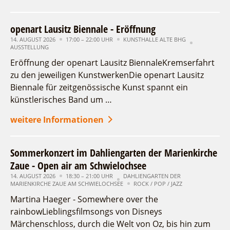
openart Lausitz Biennale - Eröffnung
14. AUGUST 2026
17:00 – 22:00 UHR
KUNSTHALLE ALTE BHG
AUSSTELLUNG
Eröffnung der openart Lausitz BiennaleKremserfahrt
zu den jeweiligen KunstwerkenDie openart Lausitz
Biennale für zeitgenössische Kunst spannt ein
künstlerisches Band um …
weitere Informationen
Sommerkonzert im Dahliengarten der Marienkirche
Zaue - Open air am Schwielochsee
14. AUGUST 2026
18:30 – 21:00 UHR
DAHLIENGARTEN DER
MARIENKIRCHE ZAUE AM SCHWIELOCHSEE
ROCK / POP / JAZZ
Martina Haeger - Somewhere over the
rainbowLieblingsfilmsongs von Disneys
Märchenschloss, durch die Welt von Oz, bis hin zum