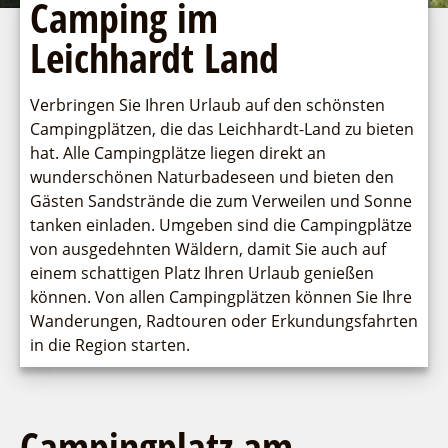
Camping im
Fremdenverkehrsvereine
Einkaufen
Gruppen
Ludwig Leichhardt
Leichhardt Land
Veranstaltungen
Kahnfahrten
Veranstaltungskalender
Wirtschaftsförderung
Fahrgastschiff
Verbringen Sie Ihren Urlaub auf den schönsten
Veranstaltungshöhepunkte
Campingplätzen, die das Leichhardt-Land zu bieten
Regionalentwicklung
Service
hat. Alle Campingplätze liegen direkt an
SPOT
wunderschönen Naturbadeseen und bieten den
Über uns
Bürgerbus
Gästen Sandstrände die zum Verweilen und Sonne
Team
tanken einladen. Umgeben sind die Campingplätze
Naturwelt Lieberoser Heide
Aktuelles
von ausgedehnten Wäldern, damit Sie auch auf
Q-Gemeinde Schwielochsee
einem schattigen Platz Ihren Urlaub genießen
Infomaterial
Staatlich anerkannter Erholungsort Goyatz
können. Von allen Campingplätzen können Sie Ihre
Warenkorb
Mein Brandenburg – Infostelen
Wanderungen, Radtouren oder Erkundungsfahrten
in die Region starten.
Unternehmensbetreuung
ILB
WFG
Campingplatz am