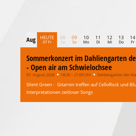
HEUTE
08
09
10
11
12
13
14
Aug
Aug
07 Fr
Sa
So
Mo
Di
Mi
Do
Fr
Sommerkonzert im Dahliengarten de
- Open air am Schwielochsee
07. August 2026
18:30 – 21:00 Uhr
Dahliengarten der Ma
Silent Green - Gitarren treffen auf CelloRock und Bl
Interpretationen zeitloser Songs