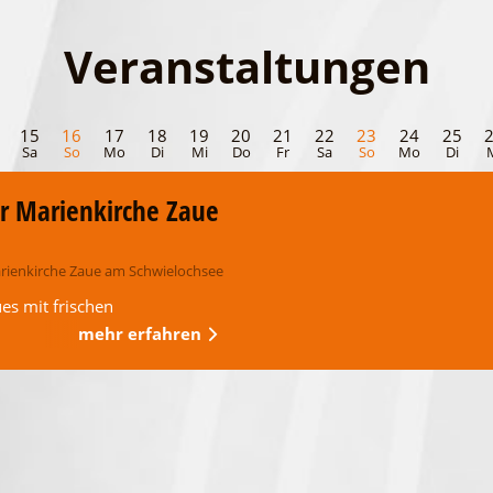
Veranstaltungen
15
16
17
18
19
20
21
22
23
24
25
Sa
So
Mo
Di
Mi
Do
Fr
Sa
So
Mo
Di
r Marienkirche Zaue
rienkirche Zaue am Schwielochsee
ues mit frischen
mehr erfahren