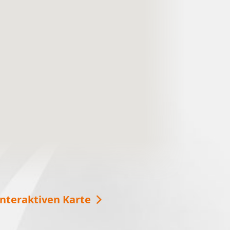
Urlaub im Ludwig-Leichhardt-
Land
Das Ludwig-Leichhardt-Land an den
Spreewaldfließen, den Seen und in der Heide.
Lasst Euch inspirieren und verbringt eine
schöne Zeit bei …
weitere Informationen
interaktiven Karte