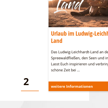
una über den
Urlaub im Ludwig-Leich
Land
m Sommer, die Seesauna
Das Ludwig-Leichhardt-Land an d
Idee für Entspannung auf
Spreewaldfließen, den Seen und in
 Vom Deck aus können
Lasst Euch inspirieren und verbrin
ießen oder auch eine
schöne Zeit bei …
ehen.
2
2
onen
weitere Informationen