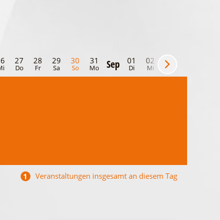
26
27
28
29
30
31
01
02
03
04
05
Sep
Mi
Do
Fr
Sa
So
Mo
Di
Mi
Do
Fr
Sa
Veranstaltungen insgesamt an diesem Tag
1