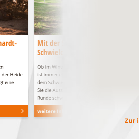
hardt-
Mit der SeeSauna über den
Schwielochsee
en
Ob im Winter oder im Sommer, die Seesauna
 der Heide.
ist immer eine gute Idee für Entspannung auf
gt eine
dem Schwielochsee! Vom Deck aus können
Sie die Aussicht genießen oder auch eine
Runde schwimmen gehen.
weitere Informationen
Zur 