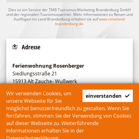
Dies ist ein Service der TMB Tourismus-Marketing Brandenburg GmbH
und der regionalen Tourismuspartner. Mehr Informationen zu Reisen und
Ausflügen ins Land Brandenburg erhalten sie auf
www.reiseland-
brandenburg.de
.
Adresse
Ferienwohnung Rosenberger
Siedlungsstraße 21
15913 Alt Zauche- Wußwerk
Wir verwenden Cookies, um
E-Mail
:
rosenberger@spreewaldausflug.de
einverstanden
unsere Webseite für Sie
Telefon
: +49 3546-2610
möglichst benutzerfreundlich zu gestalten. Wenn Sie
Fax
: +49 3546-220531
fortfahren, stimmen Sie der Verwendung von Cookies
auf dieser Webseite zu. Weiterführende
Informationen erhalten Sie in der
Datenschutzerklärung
.