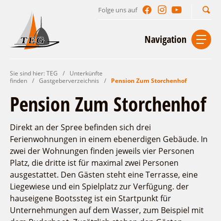
Folge uns auf
Suchbegriff
Navigation
Sie sind hier:
TEG
/
Unterkünfte
Start
Kontakt
Impressum
Datenschutz
finden
/
Gastgeberverzeichnis
/
Pension Zum Storchenhof
Pension Zum Storchenhof
Urlaub im Leichhardt Land
Reisegebiet
Direkt an der Spree befinden sich drei
Unterkünfte finden
Lieblingsorte
Ferienwohnungen in einem ebenerdigen Gebäude. In
zwei der Wohnungen finden jeweils vier Personen
Freizeit und Erholung
Gastgeberverzeichnis
Platz, die dritte ist für maximal zwei Personen
Sehenswertes
Gastronomie
Auf & im Wasser
ausgestattet. Den Gästen steht eine Terrasse, eine
Naturlehrpfad Ludwig Leichhardt
Per Rad
Liegewiese und ein Spielplatz zur Verfügung. der
Camping
Buchbare Angebote
Zu Fuß
hauseigene Bootssteg ist ein Startpunkt für
Ferienhaus- und Campingpark „Ludwig
Unternehmungen auf dem Wasser, zum Beispiel mit
Touristinformationen
Aktiverlebnisse
Individuell
Veranstaltungen
Leichhardt“