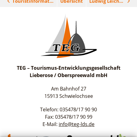
Touristinformationen
Übersicht
Ludwig Leichhardt
Aktuelles
Q-Gemeinde Schwielochsee
Infomaterial
Staatlich anerkannter Erholungsort Goyatz
Warenkorb
Mein Brandenburg – Infostelen
Unternehmensbetreuung
ILB
WFG
TEG – Tourismus-Entwicklungsgesellschaft
Lieberose / Oberspreewald mbH
Am Bahnhof 27
15913 Schwielochsee
Telefon: 035478/17 90 90
Fax: 035478/17 90 99
E-Mail:
info@teg-lds.de