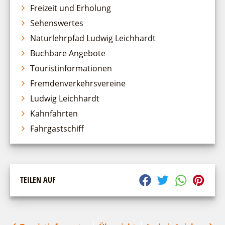
Freizeit und Erholung
Fremdenverkehrsvereine
Einkaufen
Gruppen
Sehenswertes
Ludwig Leichhardt
Naturlehrpfad Ludwig Leichhardt
Kahnfahrten
Buchbare Angebote
Fahrgastschiff
Touristinformationen
Unterkünfte finden
Fremdenverkehrsvereine
Gastgeberverzeichnis
Ludwig Leichhardt
Camping
Gastronomie
Kahnfahrten
Ferienhaus- und Campingpark „Ludwig
Veranstaltungen
Fahrgastschiff
Leichhardt“
Spreewälder Seecamping
Veranstaltungskalender
Wirtschaftsförderung
Campingplatz am Mochowsee
Veranstaltungshöhepunkte
Regionalentwicklung
Campingplatz Jessern
Service
TEILEN AUF
SPOT
Über uns
Bürgerbus
Team
Naturwelt Lieberoser Heide