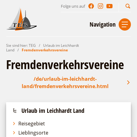
Folge uns auf
Suchbegriff
Navigation
Sie sind hier:
TEG
/
Urlaub im Leichhardt
Start
Kontakt
Impressum
Datenschutz
Land
/
Fremdenverkehrsvereine
Fremdenverkehrsvereine
Urlaub im Leichhardt Land
Reisegebiet
/de/urlaub-im-leichhardt-
land/fremdenverkehrsvereine.html
Lieblingsorte
Freizeit und Erholung
Sehenswertes
Auf & im Wasser
Urlaub im Leichhardt Land
Naturlehrpfad Ludwig Leichhardt
Per Rad
Reisegebiet
Buchbare Angebote
Zu Fuß
Lieblingsorte
Touristinformationen
Aktiverlebnisse
Individuell