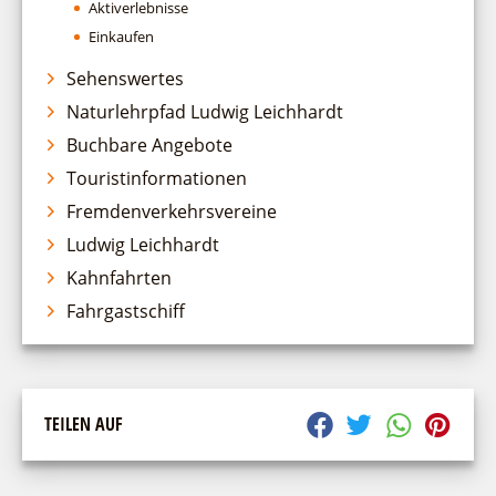
Aktiverlebnisse
Spreewälder Seecamping
Veranstaltungskalender
Wirtschaftsförderung
Einkaufen
Campingplatz am Mochowsee
Veranstaltungshöhepunkte
Regionalentwicklung
Sehenswertes
Campingplatz Jessern
Service
SPOT
Naturlehrpfad Ludwig Leichhardt
Über uns
Bürgerbus
Buchbare Angebote
Team
Naturwelt Lieberoser Heide
Touristinformationen
Aktuelles
Q-Gemeinde Schwielochsee
Fremdenverkehrsvereine
Infomaterial
Staatlich anerkannter Erholungsort Goyatz
Ludwig Leichhardt
Warenkorb
Mein Brandenburg – Infostelen
Kahnfahrten
Unternehmensbetreuung
Fahrgastschiff
ILB
WFG
TEILEN AUF