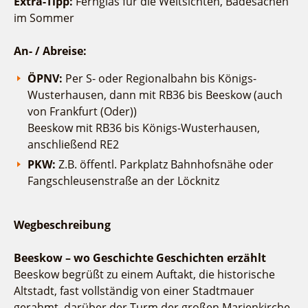
Extra-Tipp:
Fernglas für die Weitsichten, Badesachen
Spreewälder Seecamping
Veranstaltungskalender
Wirtschaftsförderung
im Sommer
Campingplatz am Mochowsee
Veranstaltungshöhepunkte
Regionalentwicklung
Campingplatz Jessern
Service
An- / Abreise:
SPOT
Über uns
ÖPNV:
Per S- oder Regionalbahn bis Königs-
Bürgerbus
Wusterhausen, dann mit RB36 bis Beeskow (auch
Team
Naturwelt Lieberoser Heide
von Frankfurt (Oder))
Aktuelles
Q-Gemeinde Schwielochsee
Beeskow mit RB36 bis Königs-Wusterhausen,
Infomaterial
anschließend RE2
Staatlich anerkannter Erholungsort Goyatz
Warenkorb
PKW:
Z.B. öffentl. Parkplatz Bahnhofsnähe oder
Mein Brandenburg – Infostelen
Fangschleusenstraße an der Löcknitz
Unternehmensbetreuung
ILB
Wegbeschreibung
WFG
Beeskow – wo Geschichte Geschichten erzählt
Beeskow begrüßt zu einem Auftakt, die historische
Altstadt, fast vollständig von einer Stadtmauer
gerahmt, darüber der Turm der großen Marienkirche.