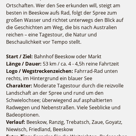
Ortschaften. Wer den See erkunden will, steigt am
Einkaufen
besten in Beeskow aufs Rad, folgt der Spree zum
Sehenswertes
großen Wasser und richtet unterwegs den Blick auf
die Geschichten am Weg, die bis nach Australien
Naturlehrpfad Ludwig Leichhardt
reichen – eine Tagestour, die Natur und
Buchbare Angebote
Beschaulichkeit vor Tempo stellt.
Touristinformationen
Individuell
Fremdenverkehrsvereine
Start / Ziel:
Gruppen
Bahnhof
Beeskow oder Markt
Länge / Dauer:
53 km / ca. 4 - 4,5h reine Fahrtzeit
Ludwig Leichhardt
Logo / Wegstreckenzeichen:
Fahrrad-Rad unten
Kahnfahrten
rechts, im Hintergrund ein blauer See
Fahrgastschiff
Charakter:
Moderate Tagestour durch die reizvolle
Landschaft an der Spree und rund um den
Unterkünfte finden
Schwielochsee; überwiegend auf asphaltierten
Radwegen und Nebenstraßen. Viele Seeblicke und
Gastgeberverzeichnis
Camping
Badeoptionen.
Gastronomie
Verlauf:
Beeskow, Ranzig, Trebatsch, Zaue, Goyatz,
Ferienhaus- und Campingpark „Ludwig
Veranstaltungen
Niewisch, Friedland, Beeskow
Leichhardt“