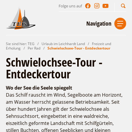
Folge uns auf
Suchbegriff
Navigation
Sie sind hier:
TEG
/
Urlaub im Leichhardt Land
/
Freizeit und
Start
Kontakt
Impressum
Datenschutz
Erholung
/
Per Rad
/
Schwielochsee-Tour - Entdeckertour
Schwielochsee-Tour -
Urlaub im Leichhardt Land
Entdeckertour
Reisegebiet
Lieblingsorte
Wo der See die Seele spiegelt
Freizeit und Erholung
Das Schilf rauscht im Wind, Segelboote am Horizont,
am Wasser herrscht gelassene Betriebsamkeit. Seit
Auf & im Wasser
über hundert Jahren gilt der Schwielochsee als
Per Rad
Sehnsuchtsort, eingebettet in eine waldreiche,
Zu Fuß
eiszeitlich geformte Landschaft mit Schilfgürteln,
Aktiverlebnisse
stillen Buchten, offenen Seeblicken und kleinen