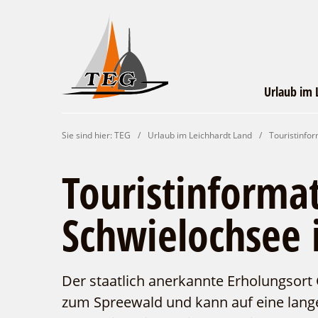
Urlaub im 
Wirtschaftsförde
Veranstaltunge
Unterkünft
Urlaub i
Campin
Servic
Sie sind hier:
TEG
/
Urlaub im Leichhardt Land
/
Touristinfo
Leichhardt Lan
finde
un
Touristinforma
Schwielochsee 
Der staatlich anerkannte Erholungsort 
zum Spreewald und kann auf eine lange 