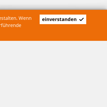
estalten. Wenn
einverstanden
erführende