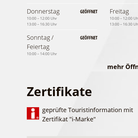
Donnerstag
Freitag
GEÖFFNET
10:00 – 12:00 Uhr
10:00 – 12:00 U
13:00 – 16:30 Uhr
13:00 – 16:30 U
Sonntag /
GEÖFFNET
Feiertag
10:00 – 14:00 Uhr
mehr Öff
Feiertage
Zertifikate
Christi
Pfingstso
GEÖFFNET
10:00 – 14:00 U
Himmelfahrt
geprüfte Touristinformation mit
10:00 – 14:00 Uhr
Zertifikat "i-Marke"