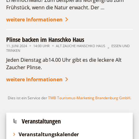
Erlenhochwald? Zum Beispiel als Morgengruß zum
Fremdenverkehrsvereine
Campingplatz Jessern
Einkaufen
Gruppen
Frühstück, wenn die Natur erwacht. Der …
17
18
19
20
21
22
23
Wirtschaftsförderung
Ludwig Leichhardt
weitere Informationen
24
Kahnfahrten
25
26
27
28
29
30
Regionalentwicklung
Service
Fahrgastschiff
SPOT
Erweiterte Suche
Plinse backen im Hanschko Haus
Über uns
Bürgerbus
11. JUNI 2024
14:00 UHR
ALT ZAUCHE HANSCHKO HAUS
ESSEN UND
Zeitraum
Team
zurücksetzen
Naturwelt Lieberoser Heide
TRINKEN
von
Aktuelles
Jeden Dienstag ab14.00 Uhr gibt es die leckere Alt
bis
Q-Gemeinde Schwielochsee
Infomaterial
Zaucher Plinse.
Staatlich anerkannter Erholungsort Goyatz
Kategorie
Warenkorb
alle Kategorien
Mein Brandenburg – Infostelen
weitere Informationen
Unternehmensbetreuung
Laufzeit
aktuelle und laufende Veranstaltungen
ILB
Dies ist ein Service der
TMB Tourismus-Marketing Brandenburg GmbH
.
WFG
Suchbegriff
Veranstaltungen
Veranstaltungskalender
Ort