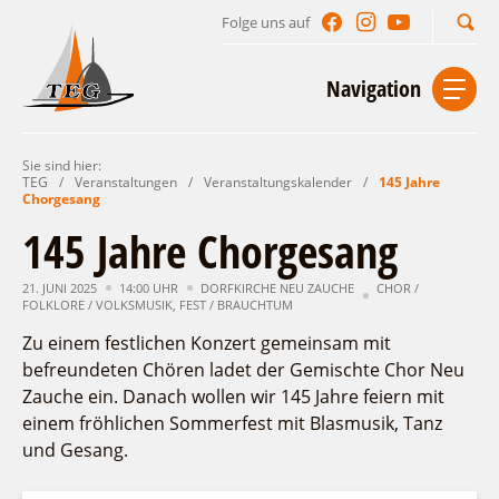
Folge uns auf
Suchbegriff
Navigation
Sie sind hier:
Start
Kontakt
Impressum
Datenschutz
TEG
/
Veranstaltungen
/
Veranstaltungskalender
/
145 Jahre
Chorgesang
Urlaub im Leichhardt Land
145 Jahre Chorgesang
Reisegebiet
Unterkünfte finden
21. JUNI 2025
14:00 UHR
DORFKIRCHE NEU ZAUCHE
CHOR /
FOLKLORE / VOLKSMUSIK
Lieblingsorte
,
FEST / BRAUCHTUM
Gastgeberverzeichnis
Freizeit und Erholung
Camping
Zu einem festlichen Konzert gemeinsam mit
Gastronomie
befreundeten Chören ladet der Gemischte Chor Neu
Sehenswertes
Auf & im Wasser
Ferienhaus- und Campingpark „Ludwig
Zauche ein. Danach wollen wir 145 Jahre feiern mit
Veranstaltungen
Naturlehrpfad Ludwig Leichhardt
Leichhardt“
Per Rad
einem fröhlichen Sommerfest mit Blasmusik, Tanz
Buchbare Angebote
Spreewälder Seecamping
Zu Fuß
und Gesang.
Veranstaltungskalender
Touristinformationen
Campingplatz am Mochowsee
Aktiverlebnisse
Individuell
Veranstaltungshöhepunkte