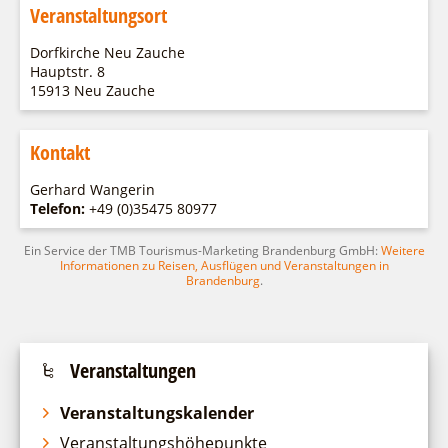
Fremdenverkehrsvereine
Campingplatz Jessern
Einkaufen
Gruppen
Veranstaltungsort
Wirtschaftsförderung
Ludwig Leichhardt
Dorfkirche Neu Zauche
Kahnfahrten
Hauptstr. 8
Regionalentwicklung
Service
15913 Neu Zauche
Fahrgastschiff
SPOT
Über uns
Bürgerbus
Kontakt
Team
Naturwelt Lieberoser Heide
Aktuelles
Gerhard Wangerin
Q-Gemeinde Schwielochsee
Telefon:
+49 (0)35475 80977
Infomaterial
Staatlich anerkannter Erholungsort Goyatz
Warenkorb
Ein Service der TMB Tourismus-Marketing Brandenburg GmbH:
Weitere
Mein Brandenburg – Infostelen
Informationen zu Reisen, Ausflügen und Veranstaltungen in
Brandenburg
.
Unternehmensbetreuung
ILB
WFG
Veranstaltungen
Veranstaltungskalender
Veranstaltungshöhepunkte