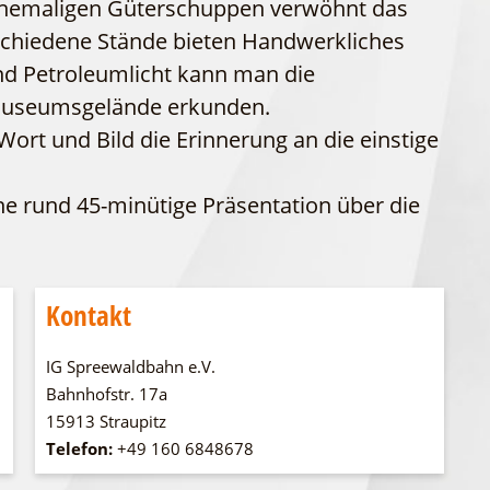
m ehemaligen Güterschuppen verwöhnt das
WFG
Fahrgastschiff
chiedene Stände bieten Handwerkliches
und Petroleumlicht kann man die
Museumsgelände erkunden.
ort und Bild die Erinnerung an die einstige
ne rund 45-minütige Präsentation über die
Kontakt
IG Spreewaldbahn e.V.
Bahnhofstr. 17a
15913 Straupitz
Telefon:
+49 160 6848678