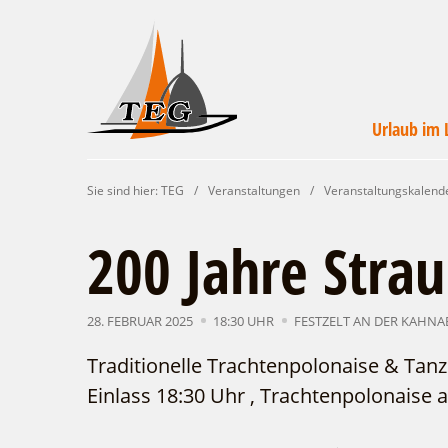
Urlaub im 
Wirtschaftsförde
Veranstaltunge
Unterkünft
Urlaub i
Campin
Servic
Sie sind hier:
TEG
/
Veranstaltungen
/
Veranstaltungskalend
Leichhardt Lan
finde
un
200 Jahre Strau
28. FEBRUAR 2025
18:30 UHR
FESTZELT AN DER KAHN
Traditionelle Trachtenpolonaise & Tanz
Einlass 18:30 Uhr , Trachtenpolonaise 