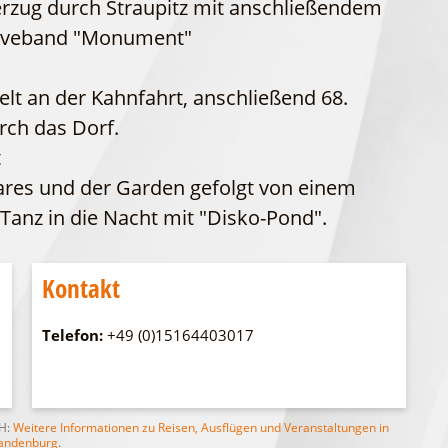
erzug durch Straupitz mit anschließendem
WFG
Fahrgastschiff
 Liveband "Monument"
lt an der Kahnfahrt, anschließend 68.
ch das Dorf.
t
ares und der Garden gefolgt von einem
nz in die Nacht mit "Disko-Pond".
Kontakt
Telefon:
+49 (0)15164403017
bH:
Weitere Informationen zu Reisen, Ausflügen und Veranstaltungen in
andenburg
.