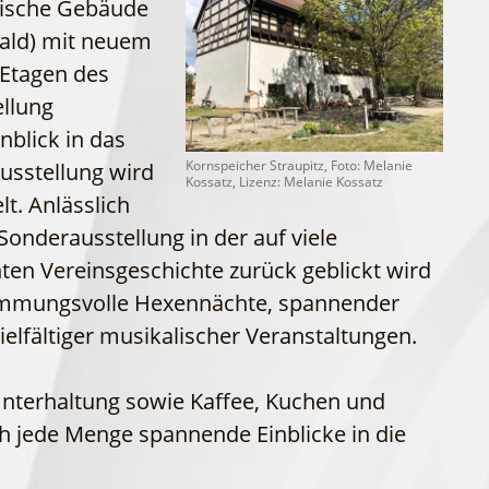
orische Gebäude
WFG
Fahrgastschiff
wald) mit neuem
i Etagen des
ellung
nblick in das
Kornspeicher Straupitz, Foto: Melanie
Ausstellung wird
Kossatz, Lizenz: Melanie Kossatz
t. Anlässlich
Sonderausstellung in der auf viele
en Vereinsgeschichte zurück geblickt wird
 stimmungsvolle Hexennächte, spannender
elfältiger musikalischer Veranstaltungen.
 Unterhaltung sowie Kaffee, Kuchen und
ch jede Menge spannende Einblicke in die