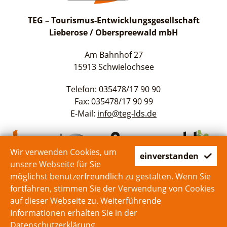
TEG – Tourismus-Entwicklungsgesellschaft
Lieberose / Oberspreewald mbH
Am Bahnhof 27
15913 Schwielochsee
Telefon: 035478/17 90 90
Fax: 035478/17 90 99
E-Mail:
info@teg-lds.de
Wir verwenden Cookies, um
einverstanden
unsere Webseite für Sie
möglichst benutzerfreundlich zu gestalten. Wenn Sie
fortfahren, stimmen Sie der Verwendung von Cookies
auf dieser Webseite zu. Weiterführende
Start
Kontakt
Impressum
Datenschutz
Informationen erhalten Sie in der
Datenschutzerklärung
.
zum Seitenanfang