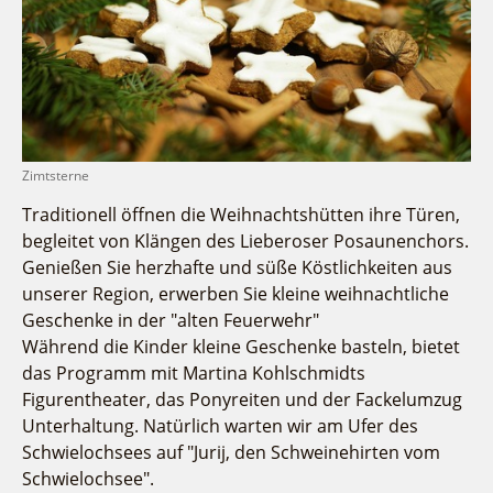
Fremdenverkehrsvereine
Campingplatz Jessern
Einkaufen
Gruppen
Wirtschaftsförderung
Ludwig Leichhardt
Kahnfahrten
Regionalentwicklung
Service
Fahrgastschiff
SPOT
Über uns
Bürgerbus
Team
Zimtsterne
Naturwelt Lieberoser Heide
Aktuelles
Traditionell öffnen die Weihnachtshütten ihre Türen,
Q-Gemeinde Schwielochsee
Infomaterial
begleitet von Klängen des Lieberoser Posaunenchors.
Staatlich anerkannter Erholungsort Goyatz
Genießen Sie herzhafte und süße Köstlichkeiten aus
Warenkorb
Mein Brandenburg – Infostelen
unserer Region, erwerben Sie kleine weihnachtliche
Unternehmensbetreuung
Geschenke in der "alten Feuerwehr"
Während die Kinder kleine Geschenke basteln, bietet
ILB
das Programm mit Martina Kohlschmidts
WFG
Figurentheater, das Ponyreiten und der Fackelumzug
Unterhaltung. Natürlich warten wir am Ufer des
Schwielochsees auf "Jurij, den Schweinehirten vom
Schwielochsee".