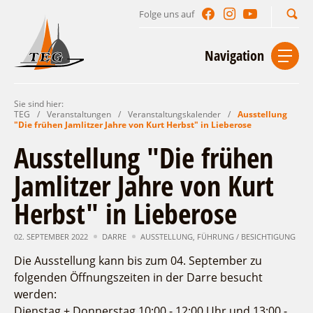
Folge uns auf
Suchbegriff
Navigation
Sie sind hier:
Start
Kontakt
Impressum
Datenschutz
TEG
/
Veranstaltungen
/
Veranstaltungskalender
/
Ausstellung
"Die frühen Jamlitzer Jahre von Kurt Herbst" in Lieberose
Urlaub im Leichhardt Land
Ausstellung "Die frühen
Reisegebiet
Jamlitzer Jahre von Kurt
Unterkünfte finden
Lieblingsorte
Herbst" in Lieberose
Gastgeberverzeichnis
Freizeit und Erholung
Camping
Gastronomie
Sehenswertes
Auf & im Wasser
02. SEPTEMBER 2022
DARRE
AUSSTELLUNG
,
FÜHRUNG / BESICHTIGUNG
Ferienhaus- und Campingpark „Ludwig
Veranstaltungen
Naturlehrpfad Ludwig Leichhardt
Leichhardt“
Per Rad
Die Ausstellung kann bis zum 04. September zu
folgenden Öffnungszeiten in der Darre besucht
Buchbare Angebote
Spreewälder Seecamping
Zu Fuß
Veranstaltungskalender
werden:
Touristinformationen
Campingplatz am Mochowsee
Aktiverlebnisse
Individuell
Veranstaltungshöhepunkte
Dienstag + Donnerstag 10:00 - 12:00 Uhr und 13:00 -