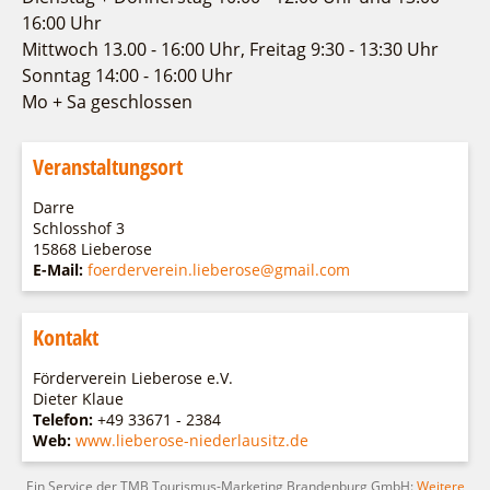
Fremdenverkehrsvereine
Campingplatz Jessern
Einkaufen
Gruppen
16:00 Uhr
Wirtschaftsförderung
Ludwig Leichhardt
Mittwoch 13.00 - 16:00 Uhr, Freitag 9:30 - 13:30 Uhr
Sonntag 14:00 - 16:00 Uhr
Kahnfahrten
Regionalentwicklung
Service
Mo + Sa geschlossen
Fahrgastschiff
SPOT
Über uns
Bürgerbus
Veranstaltungsort
Team
Naturwelt Lieberoser Heide
Aktuelles
Darre
Q-Gemeinde Schwielochsee
Schlosshof 3
Infomaterial
Staatlich anerkannter Erholungsort Goyatz
15868 Lieberose
Warenkorb
E-Mail:
foerderverein.lieberose@gmail.com
Mein Brandenburg – Infostelen
Unternehmensbetreuung
Kontakt
ILB
WFG
Förderverein Lieberose e.V.
Dieter Klaue
Telefon:
+49 33671 - 2384
Web:
www.lieberose-niederlausitz.de
Ein Service der TMB Tourismus-Marketing Brandenburg GmbH:
Weitere