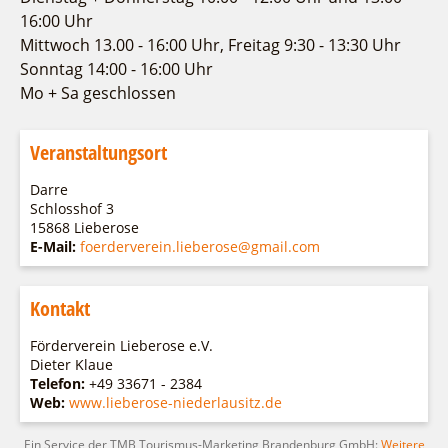
Fremdenverkehrsvereine
Campingplatz Jessern
Einkaufen
Gruppen
16:00 Uhr
Wirtschaftsförderung
Ludwig Leichhardt
Mittwoch 13.00 - 16:00 Uhr, Freitag 9:30 - 13:30 Uhr
Sonntag 14:00 - 16:00 Uhr
Kahnfahrten
Regionalentwicklung
Service
Mo + Sa geschlossen
Fahrgastschiff
SPOT
Über uns
Bürgerbus
Veranstaltungsort
Team
Naturwelt Lieberoser Heide
Aktuelles
Darre
Q-Gemeinde Schwielochsee
Schlosshof 3
Infomaterial
Staatlich anerkannter Erholungsort Goyatz
15868 Lieberose
Warenkorb
E-Mail:
foerderverein.lieberose@gmail.com
Mein Brandenburg – Infostelen
Unternehmensbetreuung
Kontakt
ILB
WFG
Förderverein Lieberose e.V.
Dieter Klaue
Telefon:
+49 33671 - 2384
Web:
www.lieberose-niederlausitz.de
Ein Service der TMB Tourismus-Marketing Brandenburg GmbH:
Weitere