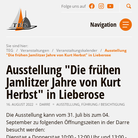
Folge uns auf
Suchbegriff
Navigation
Sie sind hier:
Start
Kontakt
Impressum
Datenschutz
TEG
/
Veranstaltungen
/
Veranstaltungskalender
/
Ausstellung
"Die frühen Jamlitzer Jahre von Kurt Herbst" in Lieberose
Urlaub im Leichhardt Land
Ausstellung "Die frühen
Reisegebiet
Jamlitzer Jahre von Kurt
Unterkünfte finden
Lieblingsorte
Herbst" in Lieberose
Gastgeberverzeichnis
Freizeit und Erholung
Camping
Gastronomie
Sehenswertes
Auf & im Wasser
16. AUGUST 2022
DARRE
AUSSTELLUNG
,
FÜHRUNG / BESICHTIGUNG
Ferienhaus- und Campingpark „Ludwig
Veranstaltungen
Naturlehrpfad Ludwig Leichhardt
Leichhardt“
Per Rad
Die Ausstellung kann vom 31. Juli bis zum 04.
September zu folgenden Öffnungszeiten in der Darre
Buchbare Angebote
Spreewälder Seecamping
Zu Fuß
Veranstaltungskalender
besucht werden:
Touristinformationen
Campingplatz am Mochowsee
Aktiverlebnisse
Individuell
Veranstaltungshöhepunkte
Dienstag + Donnerstag 10:00 - 12:00 Uhr und 13:00 -