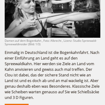
Fremdenverkehrsvereine
Campingplatz Jessern
Einkaufen
Gruppen
Wirtschaftsförderung
Ludwig Leichhardt
Kahnfahrten
Regionalentwicklung
Service
Fahrgastschiff
SPOT
Über uns
Bürgerbus
Team
Naturwelt Lieberoser Heide
Damen auf dem Bogenkahn , Foto: Albrecht , Lizenz: Studio Spreewald-
Aktuelles
Spreewaldinsider (Bild: 1/3)
Q-Gemeinde Schwielochsee
Infomaterial
Einmalig in Deutschland ist die Bogenkahnfahrt. Nach
Staatlich anerkannter Erholungsort Goyatz
Warenkorb
einer Einführung an Land geht es auf den
Mein Brandenburg – Infostelen
Spreewaldkahn. Hier werden sie Ziele an Land vom
Unternehmensbetreuung
Kahn anvisieren und gewiss auch mal treffen. Der
ILB
Clou ist dabei, das der sichere Stand nicht wie an
Land ist und es doch ab und an mal wackelig ist. Aber
WFG
genau deshalb eben was Besonderes. Klassische Ziele
wie Scheiben warten genauso auf Sie wie Schießsäcke
und 3 D Figuren.