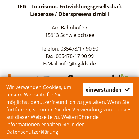
TEG – Tourismus-Entwicklungsgesellschaft
Lieberose / Oberspreewald mbH
Am Bahnhof 27
15913 Schwielochsee
Telefon: 035478/17 90 90
Fax: 035478/17 90 99
E-Mail:
info@teg-lds.de
Wir verwenden Cookies, um
einverstanden
unsere Webseite für Sie
möglichst benutzerfreundlich zu gestalten. Wenn Sie
fortfahren, stimmen Sie der Verwendung von Cookies
auf dieser Webseite zu. Weiterführende
Start
Kontakt
Impressum
Datenschutz
Informationen erhalten Sie in der
Datenschutzerklärung
.
zum Seitenanfang