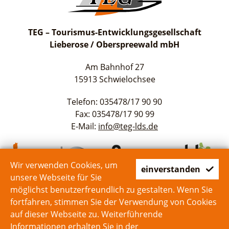
TEG – Tourismus-Entwicklungsgesellschaft
Lieberose / Oberspreewald mbH
Am Bahnhof 27
15913 Schwielochsee
Telefon: 035478/17 90 90
Fax: 035478/17 90 99
E-Mail:
info@teg-lds.de
Wir verwenden Cookies, um
einverstanden
unsere Webseite für Sie
möglichst benutzerfreundlich zu gestalten. Wenn Sie
fortfahren, stimmen Sie der Verwendung von Cookies
auf dieser Webseite zu. Weiterführende
Start
Kontakt
Impressum
Datenschutz
Informationen erhalten Sie in der