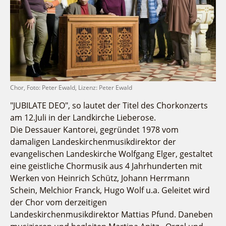
Fremdenverkehrsvereine
Campingplatz Jessern
Einkaufen
Gruppen
Wirtschaftsförderung
Ludwig Leichhardt
Kahnfahrten
Regionalentwicklung
Service
Fahrgastschiff
SPOT
Über uns
Bürgerbus
Team
Naturwelt Lieberoser Heide
Chor, Foto: Peter Ewald, Lizenz: Peter Ewald
Aktuelles
Q-Gemeinde Schwielochsee
"JUBILATE DEO", so lautet der Titel des Chorkonzerts
Infomaterial
Staatlich anerkannter Erholungsort Goyatz
am 12.Juli in der Landkirche Lieberose.
Warenkorb
Mein Brandenburg – Infostelen
Die Dessauer Kantorei, gegründet 1978 vom
damaligen Landeskirchenmusikdirektor der
Unternehmensbetreuung
evangelischen Landeskirche Wolfgang Elger, gestaltet
ILB
eine geistliche Chormusik aus 4 Jahrhunderten mit
WFG
Werken von Heinrich Schütz, Johann Herrmann
Schein, Melchior Franck, Hugo Wolf u.a. Geleitet wird
der Chor vom derzeitigen
Landeskirchenmusikdirektor Mattias Pfund. Daneben