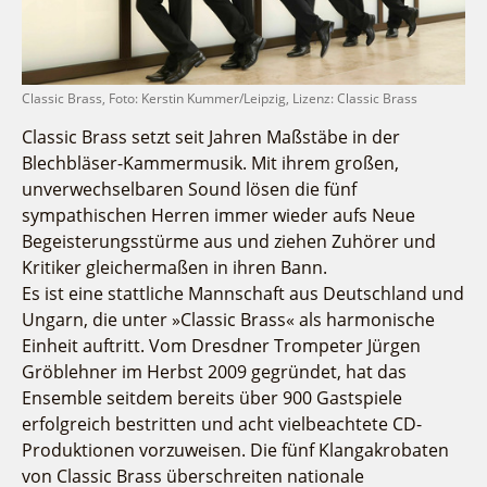
Fremdenverkehrsvereine
Campingplatz Jessern
Einkaufen
Gruppen
Wirtschaftsförderung
Ludwig Leichhardt
Kahnfahrten
Regionalentwicklung
Service
Classic Brass, Foto: Kerstin Kummer/Leipzig, Lizenz: Classic Brass
Fahrgastschiff
SPOT
Über uns
Classic Brass setzt seit Jahren Maßstäbe in der
Bürgerbus
Blechbläser-Kammermusik. Mit ihrem großen,
Team
Naturwelt Lieberoser Heide
unverwechselbaren Sound lösen die fünf
Aktuelles
Q-Gemeinde Schwielochsee
sympathischen Herren immer wieder aufs Neue
Infomaterial
Begeisterungsstürme aus und ziehen Zuhörer und
Staatlich anerkannter Erholungsort Goyatz
Kritiker gleichermaßen in ihren Bann.
Warenkorb
Mein Brandenburg – Infostelen
Es ist eine stattliche Mannschaft aus Deutschland und
Unternehmensbetreuung
Ungarn, die unter »Classic Brass« als harmonische
ILB
Einheit auftritt. Vom Dresdner Trompeter Jürgen
Gröblehner im Herbst 2009 gegründet, hat das
WFG
Ensemble seitdem bereits über 900 Gastspiele
erfolgreich bestritten und acht vielbeachtete CD-
Produktionen vorzuweisen. Die fünf Klangakrobaten
von Classic Brass überschreiten nationale