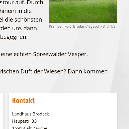
stour auf. Durch
WFG
Fahrgastschiff
hinein in die
ei die schönsten
Kremser, Foto: Brodack/Jegasoft (Bild: 1/3)
rden uns dann
 begegnen.
u eine echten Spreewälder Vesper.
 frischen Duft der Wiesen? Dann kommen
Kontakt
Landhaus Brodack
Hauptstr. 33
15913 Alt Zauche