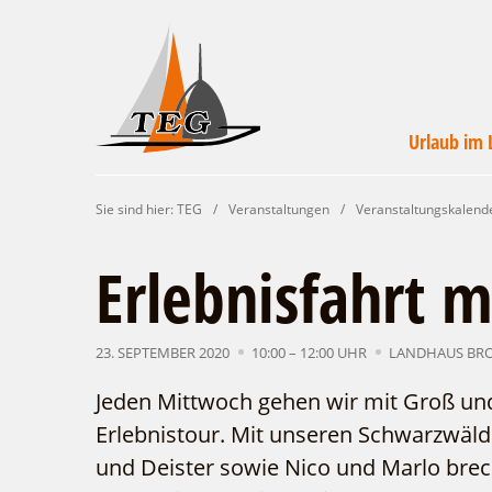
Urlaub im 
Wirtschaftsförde
Veranstaltunge
Unterkünft
Urlaub i
Campin
Servic
Sie sind hier:
TEG
/
Veranstaltungen
/
Veranstaltungskalend
Leichhardt Lan
finde
un
Erlebnisfahrt m
23. SEPTEMBER 2020
10:00 – 12:00 UHR
LANDHAUS BR
Jeden Mittwoch gehen wir mit Groß und
Erlebnistour. Mit unseren Schwarzwäld
und Deister sowie Nico und Marlo brec