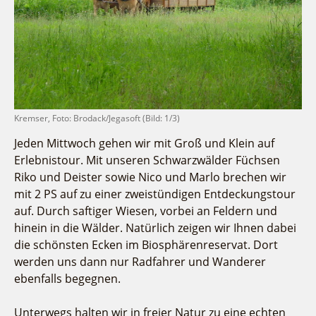
Fremdenverkehrsvereine
Campingplatz Jessern
Einkaufen
Gruppen
Wirtschaftsförderung
Ludwig Leichhardt
Kahnfahrten
Regionalentwicklung
Service
Fahrgastschiff
SPOT
Über uns
Bürgerbus
Team
Naturwelt Lieberoser Heide
Kremser, Foto: Brodack/Jegasoft (Bild: 1/3)
Aktuelles
Q-Gemeinde Schwielochsee
Jeden Mittwoch gehen wir mit Groß und Klein auf
Infomaterial
Staatlich anerkannter Erholungsort Goyatz
Erlebnistour. Mit unseren Schwarzwälder Füchsen
Warenkorb
Riko und Deister sowie Nico und Marlo brechen wir
Mein Brandenburg – Infostelen
mit 2 PS auf zu einer zweistündigen Entdeckungstour
Unternehmensbetreuung
auf. Durch saftiger Wiesen, vorbei an Feldern und
ILB
hinein in die Wälder. Natürlich zeigen wir Ihnen dabei
WFG
die schönsten Ecken im Biosphärenreservat. Dort
werden uns dann nur Radfahrer und Wanderer
ebenfalls begegnen.
Unterwegs halten wir in freier Natur zu eine echten