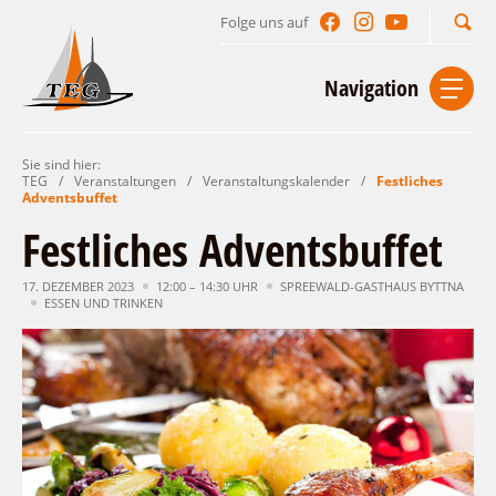
Folge uns auf
Suchbegriff
Navigation
Sie sind hier:
Start
Kontakt
Impressum
Datenschutz
TEG
/
Veranstaltungen
/
Veranstaltungskalender
/
Festliches
Adventsbuffet
Urlaub im Leichhardt Land
Festliches Adventsbuffet
Reisegebiet
Unterkünfte finden
17. DEZEMBER 2023
12:00 – 14:30 UHR
SPREEWALD-GASTHAUS BYTTNA
ESSEN UND TRINKEN
Lieblingsorte
Gastgeberverzeichnis
Freizeit und Erholung
Camping
Gastronomie
Sehenswertes
Auf & im Wasser
Ferienhaus- und Campingpark „Ludwig
Veranstaltungen
Naturlehrpfad Ludwig Leichhardt
Leichhardt“
Per Rad
Buchbare Angebote
Spreewälder Seecamping
Zu Fuß
Veranstaltungskalender
Touristinformationen
Campingplatz am Mochowsee
Aktiverlebnisse
Individuell
Veranstaltungshöhepunkte