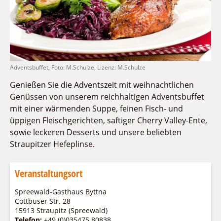
Fremdenverkehrsvereine
Campingplatz Jessern
Einkaufen
Gruppen
Wirtschaftsförderung
Ludwig Leichhardt
Kahnfahrten
Regionalentwicklung
Service
Fahrgastschiff
SPOT
Über uns
Bürgerbus
Adventsbuffet, Foto: M.Schulze, Lizenz: M.Schulze
Team
Naturwelt Lieberoser Heide
Genießen Sie die Adventszeit mit weihnachtlichen
Aktuelles
Q-Gemeinde Schwielochsee
Genüssen von unserem reichhaltigen Adventsbuffet
Infomaterial
mit einer wärmenden Suppe, feinen Fisch- und
Staatlich anerkannter Erholungsort Goyatz
üppigen Fleischgerichten, saftiger Cherry Valley-Ente,
Warenkorb
Mein Brandenburg – Infostelen
sowie leckeren Desserts und unsere beliebten
Unternehmensbetreuung
Straupitzer Hefeplinse.
ILB
WFG
Veranstaltungsort
Spreewald-Gasthaus Byttna
Cottbuser Str. 28
15913 Straupitz (Spreewald)
Telefon:
+49 (0)035475 80838