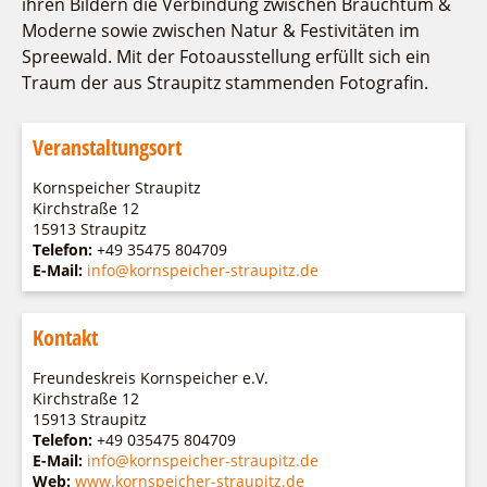
ihren Bildern die Verbindung zwischen Brauchtum &
Fremdenverkehrsvereine
Campingplatz Jessern
Einkaufen
Gruppen
Moderne sowie zwischen Natur & Festivitäten im
Wirtschaftsförderung
Ludwig Leichhardt
Spreewald. Mit der Fotoausstellung erfüllt sich ein
Kahnfahrten
Regionalentwicklung
Traum der aus Straupitz stammenden Fotografin.
Service
Fahrgastschiff
SPOT
Über uns
Veranstaltungsort
Bürgerbus
Team
Naturwelt Lieberoser Heide
Kornspeicher Straupitz
Aktuelles
Kirchstraße 12
Q-Gemeinde Schwielochsee
15913 Straupitz
Infomaterial
Staatlich anerkannter Erholungsort Goyatz
Telefon:
+49 35475 804709
Warenkorb
E-Mail:
info@kornspeicher-straupitz.de
Mein Brandenburg – Infostelen
Unternehmensbetreuung
Kontakt
ILB
WFG
Freundeskreis Kornspeicher e.V.
Kirchstraße 12
15913 Straupitz
Telefon:
+49 035475 804709
E-Mail:
info@kornspeicher-straupitz.de
Web:
www.kornspeicher-straupitz.de