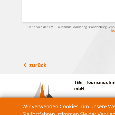
Ein Service der TMB Tourismus-Marketing Brandenburg Gm
Br
zurück
TEG – Tourismus-En
mbH
Am Bahnhof 27
Wir verwenden Cookies, um unsere Webs
15913 Schwielochsee
Sie fortfahren, stimmen Sie der Verwe