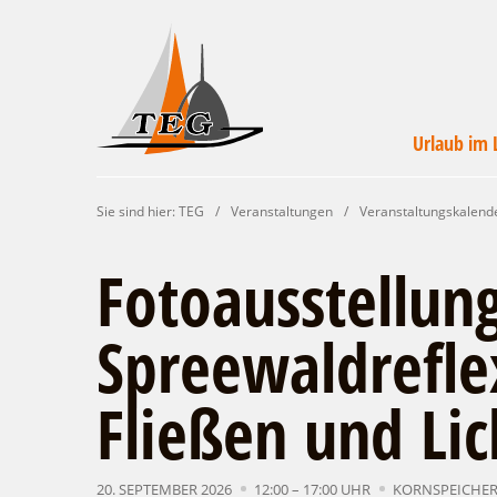
Urlaub im 
Wirtschaftsförde
Veranstaltunge
Unterkünft
Urlaub i
Campin
Servic
Sie sind hier:
TEG
/
Veranstaltungen
/
Veranstaltungskalend
Leichhardt Lan
finde
un
Fotoausstellung
Spreewaldrefle
Fließen und Lic
20. SEPTEMBER 2026
12:00 – 17:00 UHR
KORNSPEICHER