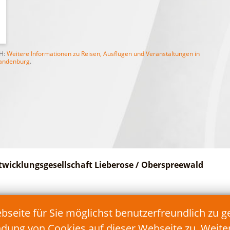
bH:
Weitere Informationen zu Reisen, Ausflügen und Veranstaltungen in
andenburg
.
twicklungsgesellschaft Lieberose / Oberspreewald
Telefon: 035478/17 90 90
eite für Sie möglichst benutzerfreundlich zu g
Fax: 035478/17 90 99
E-Mail:
info@teg-lds.de
ndung von Cookies auf dieser Webseite zu. Weit