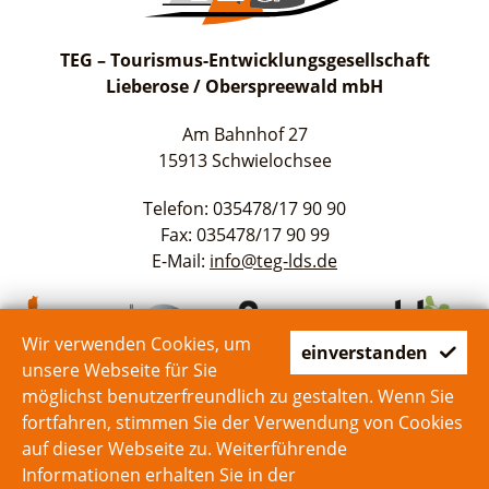
TEG – Tourismus-Entwicklungsgesellschaft
Lieberose / Oberspreewald mbH
Am Bahnhof 27
15913 Schwielochsee
Telefon: 035478/17 90 90
Fax: 035478/17 90 99
E-Mail:
info@teg-lds.de
Wir verwenden Cookies, um
einverstanden
unsere Webseite für Sie
möglichst benutzerfreundlich zu gestalten. Wenn Sie
fortfahren, stimmen Sie der Verwendung von Cookies
auf dieser Webseite zu. Weiterführende
Start
Kontakt
Impressum
Datenschutz
Informationen erhalten Sie in der