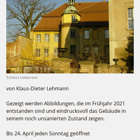
Fremdenverkehrsvereine
Campingplatz Jessern
Einkaufen
Gruppen
Wirtschaftsförderung
Ludwig Leichhardt
Kahnfahrten
Regionalentwicklung
Service
Fahrgastschiff
SPOT
Über uns
Bürgerbus
Team
Naturwelt Lieberoser Heide
Aktuelles
Q-Gemeinde Schwielochsee
Infomaterial
Staatlich anerkannter Erholungsort Goyatz
Warenkorb
Schloss Lieberose
Mein Brandenburg – Infostelen
von Klaus-Dieter Lehmann
Unternehmensbetreuung
ILB
Gezeigt werden Abbildungen, die im Frühjahr 2021
WFG
entstanden sind und eindrucksvoll das Gebäude in
seinem noch unsanierten Zustand zeigen.
Bis 24. April jeden Sonntag geöffnet