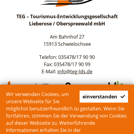
TEG – Tourismus-Entwicklungsgesellschaft
Lieberose / Oberspreewald mbH
Am Bahnhof 27
15913 Schwielochsee
Telefon: 035478/17 90 90
Fax: 035478/17 90 99
E-Mail:
info@teg-lds.de
Wir verwenden Cookies, um
einverstanden
unsere Webseite für Sie
möglichst benutzerfreundlich zu gestalten. Wenn Sie
fortfahren, stimmen Sie der Verwendung von Cookies
auf dieser Webseite zu. Weiterführende
Start
Kontakt
Impressum
Datenschutz
Informationen erhalten Sie in der