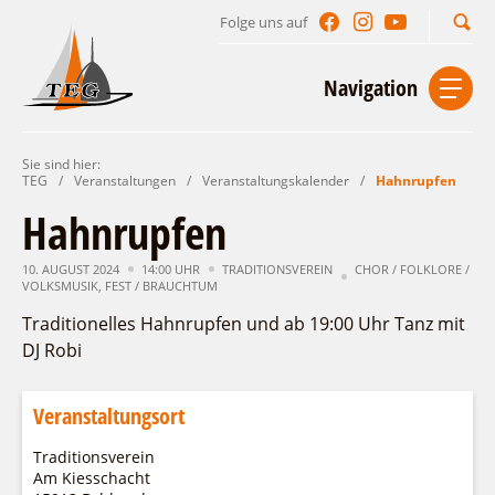
Folge uns auf
Suchbegriff
Navigation
Sie sind hier:
Start
Kontakt
Impressum
Datenschutz
TEG
/
Veranstaltungen
/
Veranstaltungskalender
/
Hahnrupfen
Hahnrupfen
Urlaub im Leichhardt Land
10. AUGUST 2024
Reisegebiet
14:00 UHR
TRADITIONSVEREIN
CHOR / FOLKLORE /
Unterkünfte finden
VOLKSMUSIK
,
FEST / BRAUCHTUM
Lieblingsorte
Traditionelles Hahnrupfen und ab 19:00 Uhr Tanz mit
Gastgeberverzeichnis
Freizeit und Erholung
Camping
DJ Robi
Gastronomie
Sehenswertes
Auf & im Wasser
Ferienhaus- und Campingpark „Ludwig
Veranstaltungen
Naturlehrpfad Ludwig Leichhardt
Leichhardt“
Per Rad
Veranstaltungsort
Buchbare Angebote
Spreewälder Seecamping
Zu Fuß
Veranstaltungskalender
Traditionsverein
Touristinformationen
Campingplatz am Mochowsee
Aktiverlebnisse
Individuell
Am Kiesschacht
Veranstaltungshöhepunkte