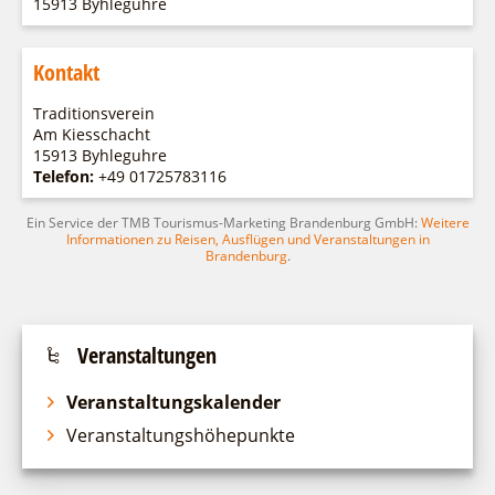
15913 Byhleguhre
Fremdenverkehrsvereine
Campingplatz Jessern
Einkaufen
Gruppen
Wirtschaftsförderung
Ludwig Leichhardt
Kontakt
Kahnfahrten
Regionalentwicklung
Service
Fahrgastschiff
Traditionsverein
SPOT
Am Kiesschacht
Über uns
Bürgerbus
15913 Byhleguhre
Team
Telefon:
+49 01725783116
Naturwelt Lieberoser Heide
Aktuelles
Q-Gemeinde Schwielochsee
Ein Service der TMB Tourismus-Marketing Brandenburg GmbH:
Weitere
Infomaterial
Informationen zu Reisen, Ausflügen und Veranstaltungen in
Staatlich anerkannter Erholungsort Goyatz
Brandenburg
.
Warenkorb
Mein Brandenburg – Infostelen
Unternehmensbetreuung
ILB
Veranstaltungen
WFG
Veranstaltungskalender
Veranstaltungshöhepunkte