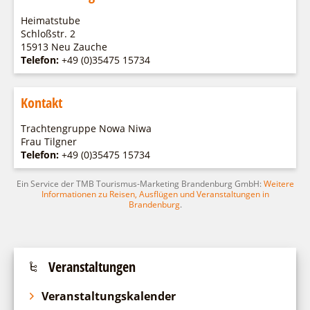
Fremdenverkehrsvereine
Campingplatz Jessern
Einkaufen
Gruppen
Heimatstube
Wirtschaftsförderung
Ludwig Leichhardt
Schloßstr. 2
15913 Neu Zauche
Kahnfahrten
Regionalentwicklung
Service
Telefon:
+49 (0)35475 15734
Fahrgastschiff
SPOT
Über uns
Bürgerbus
Kontakt
Team
Naturwelt Lieberoser Heide
Aktuelles
Trachtengruppe Nowa Niwa
Q-Gemeinde Schwielochsee
Frau Tilgner
Infomaterial
Telefon:
Staatlich anerkannter Erholungsort Goyatz
+49 (0)35475 15734
Warenkorb
Mein Brandenburg – Infostelen
Ein Service der TMB Tourismus-Marketing Brandenburg GmbH:
Weitere
Informationen zu Reisen, Ausflügen und Veranstaltungen in
Unternehmensbetreuung
Brandenburg
.
ILB
WFG
Veranstaltungen
Veranstaltungskalender