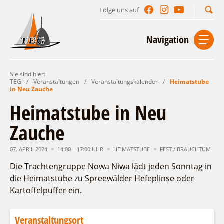
Folge uns auf
Suchbegriff
Navigation
Sie sind hier:
Start
Kontakt
Impressum
Datenschutz
TEG
/
Veranstaltungen
/
Veranstaltungskalender
/
Heimatstube
in Neu Zauche
Urlaub im Leichhardt Land
Heimatstube in Neu
Reisegebiet
Zauche
Unterkünfte finden
Lieblingsorte
Gastgeberverzeichnis
07. APRIL 2024
14:00 – 17:00 UHR
HEIMATSTUBE
FEST / BRAUCHTUM
Freizeit und Erholung
Camping
Gastronomie
Die Trachtengruppe Nowa Niwa lädt jeden Sonntag in
Sehenswertes
Auf & im Wasser
Ferienhaus- und Campingpark „Ludwig
die Heimatstube zu Spreewälder Hefeplinse oder
Veranstaltungen
Naturlehrpfad Ludwig Leichhardt
Leichhardt“
Per Rad
Kartoffelpuffer ein.
Buchbare Angebote
Spreewälder Seecamping
Zu Fuß
Veranstaltungskalender
Touristinformationen
Campingplatz am Mochowsee
Aktiverlebnisse
Individuell
Veranstaltungsort
Veranstaltungshöhepunkte