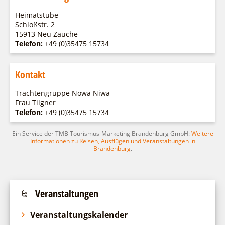
Fremdenverkehrsvereine
Campingplatz Jessern
Einkaufen
Gruppen
Heimatstube
Wirtschaftsförderung
Ludwig Leichhardt
Schloßstr. 2
15913 Neu Zauche
Kahnfahrten
Regionalentwicklung
Service
Telefon:
+49 (0)35475 15734
Fahrgastschiff
SPOT
Über uns
Bürgerbus
Kontakt
Team
Naturwelt Lieberoser Heide
Aktuelles
Trachtengruppe Nowa Niwa
Q-Gemeinde Schwielochsee
Frau Tilgner
Infomaterial
Telefon:
Staatlich anerkannter Erholungsort Goyatz
+49 (0)35475 15734
Warenkorb
Mein Brandenburg – Infostelen
Ein Service der TMB Tourismus-Marketing Brandenburg GmbH:
Weitere
Informationen zu Reisen, Ausflügen und Veranstaltungen in
Unternehmensbetreuung
Brandenburg
.
ILB
WFG
Veranstaltungen
Veranstaltungskalender