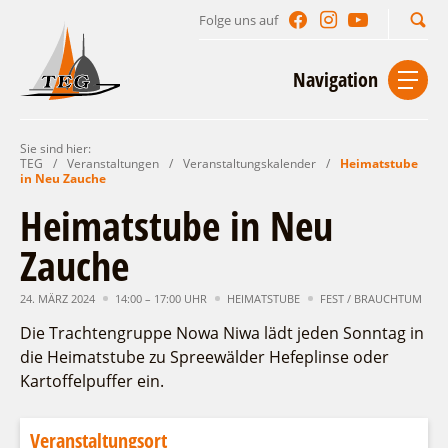
Folge uns auf
Suchbegriff
Navigation
Sie sind hier:
Start
Kontakt
Impressum
Datenschutz
TEG
/
Veranstaltungen
/
Veranstaltungskalender
/
Heimatstube
in Neu Zauche
Urlaub im Leichhardt Land
Heimatstube in Neu
Reisegebiet
Zauche
Unterkünfte finden
Lieblingsorte
Gastgeberverzeichnis
24. MÄRZ 2024
14:00 – 17:00 UHR
HEIMATSTUBE
FEST / BRAUCHTUM
Freizeit und Erholung
Camping
Gastronomie
Die Trachtengruppe Nowa Niwa lädt jeden Sonntag in
Sehenswertes
Auf & im Wasser
Ferienhaus- und Campingpark „Ludwig
die Heimatstube zu Spreewälder Hefeplinse oder
Veranstaltungen
Naturlehrpfad Ludwig Leichhardt
Leichhardt“
Per Rad
Kartoffelpuffer ein.
Buchbare Angebote
Spreewälder Seecamping
Zu Fuß
Veranstaltungskalender
Touristinformationen
Campingplatz am Mochowsee
Aktiverlebnisse
Individuell
Veranstaltungsort
Veranstaltungshöhepunkte