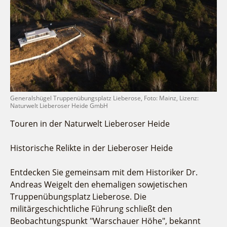
Fremdenverkehrsvereine
Campingplatz Jessern
Einkaufen
Gruppen
Wirtschaftsförderung
Ludwig Leichhardt
Kahnfahrten
Regionalentwicklung
Service
Fahrgastschiff
SPOT
Über uns
Bürgerbus
Team
Naturwelt Lieberoser Heide
Aktuelles
Q-Gemeinde Schwielochsee
Generalshügel Truppenübungsplatz Lieberose, Foto: Mainz, Lizenz:
Naturwelt Lieberoser Heide GmbH
Infomaterial
Staatlich anerkannter Erholungsort Goyatz
Touren in der Naturwelt Lieberoser Heide
Warenkorb
Mein Brandenburg – Infostelen
Unternehmensbetreuung
Historische Relikte in der Lieberoser Heide
ILB
Entdecken Sie gemeinsam mit dem Historiker Dr.
WFG
Andreas Weigelt den ehemaligen sowjetischen
Truppenübungsplatz Lieberose. Die
militärgeschichtliche Führung schließt den
Beobachtungspunkt "Warschauer Höhe", bekannt