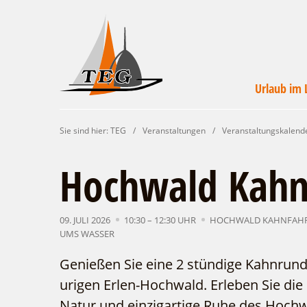
Urlaub im 
Wirtschaftsförde
Veranstaltunge
Unterkünft
Urlaub i
Campin
Servic
Sie sind hier:
TEG
/
Veranstaltungen
/
Veranstaltungskalend
Leichhardt Lan
finde
un
Hochwald Kahn
09. JULI 2026
10:30 – 12:30 UHR
HOCHWALD KAHNFAHR
UMS WASSER
Genießen Sie eine 2 stündige Kahnrund
urigen Erlen-Hochwald. Erleben Sie die
Natur und einzigartige Ruhe des Hochw