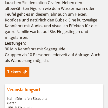
Fremdenverkehrsvereine
Campingplatz Jessern
Einkaufen
Gruppen
lauschen Sie dem alten Grafen. Neben den
altbewährten Figuren wie dem Wassermann oder
Wirtschaftsförderung
Ludwig Leichhardt
Teufel geht es in diesem Jahr auch um Hexen,
Kahnfahrten
Regionalentwicklung
Kopflose und natürlich den Bubak. Eine kurzweilige
Service
Fahrgastschiff
SPOT
Kahnfahrt mit Audio- und visuellen Effekten für die
Über uns
ganze Familie wartet auf Sie. Eingestiegen und
Bürgerbus
mitgefahren.
Team
Naturwelt Lieberoser Heide
Leistungen:
Aktuelles
Q-Gemeinde Schwielochsee
90 Min Kahnfahrt mit Sagenguide
Infomaterial
Staatlich anerkannter Erholungsort Goyatz
Gruppen ab 10 Personen jederzeit auf Anfrage. Auch
Warenkorb
als Wanderung möglich.
Mein Brandenburg – Infostelen
Unternehmensbetreuung
Tickets
ILB
WFG
Veranstaltungsort
Kahnfährhafen Straupitz
Gatt 1
15913 Straupitz