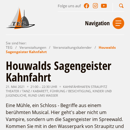
Folge uns auf
Suchbegriff
Navigation
Sie sind hier:
Start
Kontakt
Impressum
Datenschutz
TEG
/
Veranstaltungen
/
Veranstaltungskalender
/
Houwalds
Sagengeister Kahnfahrt
Urlaub im Leichhardt Land
Houwalds Sagengeister
Reisegebiet
Kahnfahrt
Unterkünfte finden
Lieblingsorte
Gastgeberverzeichnis
21. MAI 2021
21:00 – 22:30 UHR
KAHNFÄHRHAFEN STRAUPITZ
Freizeit und Erholung
Camping
THEATER / TANZ / KABARETT
,
FÜHRUNG / BESICHTIGUNG
,
KINDER UND
Gastronomie
JUGENDLICHE
,
RUND UMS WASSER
Sehenswertes
Auf & im Wasser
Ferienhaus- und Campingpark „Ludwig
Veranstaltungen
Eine Mühle, ein Schloss - Begriffe aus einem
Naturlehrpfad Ludwig Leichhardt
Leichhardt“
Per Rad
berühmten Musical. Hier geht's aber nicht um
Buchbare Angebote
Spreewälder Seecamping
Zu Fuß
Veranstaltungskalender
Vampire, sondern um die Sagengeister im Spreewald.
Touristinformationen
Campingplatz am Mochowsee
Aktiverlebnisse
Individuell
Kommen Sie mit in den Wasserpark von Straupitz und
Veranstaltungshöhepunkte