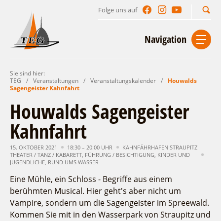
Folge uns auf
Suchbegriff
Navigation
Sie sind hier:
Start
Kontakt
Impressum
Datenschutz
TEG
/
Veranstaltungen
/
Veranstaltungskalender
/
Houwalds
Sagengeister Kahnfahrt
Urlaub im Leichhardt Land
Houwalds Sagengeister
Reisegebiet
Kahnfahrt
Unterkünfte finden
Lieblingsorte
Gastgeberverzeichnis
15. OKTOBER 2021
18:30 – 20:00 UHR
KAHNFÄHRHAFEN STRAUPITZ
Freizeit und Erholung
Camping
THEATER / TANZ / KABARETT
,
FÜHRUNG / BESICHTIGUNG
,
KINDER UND
Gastronomie
JUGENDLICHE
,
RUND UMS WASSER
Sehenswertes
Auf & im Wasser
Ferienhaus- und Campingpark „Ludwig
Veranstaltungen
Eine Mühle, ein Schloss - Begriffe aus einem
Naturlehrpfad Ludwig Leichhardt
Leichhardt“
Per Rad
berühmten Musical. Hier geht's aber nicht um
Buchbare Angebote
Spreewälder Seecamping
Zu Fuß
Veranstaltungskalender
Vampire, sondern um die Sagengeister im Spreewald.
Touristinformationen
Campingplatz am Mochowsee
Aktiverlebnisse
Individuell
Kommen Sie mit in den Wasserpark von Straupitz und
Veranstaltungshöhepunkte