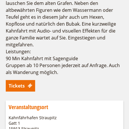
Fremdenverkehrsvereine
Campingplatz Jessern
Einkaufen
Gruppen
lauschen Sie dem alten Grafen. Neben den
altbewährten Figuren wie dem Wassermann oder
Wirtschaftsförderung
Ludwig Leichhardt
Teufel geht es in diesem Jahr auch um Hexen,
Kahnfahrten
Regionalentwicklung
Kopflose und natürlich den Bubak. Eine kurzweilige
Service
Fahrgastschiff
SPOT
Kahnfahrt mit Audio- und visuellen Effekten für die
Über uns
ganze Familie wartet auf Sie. Eingestiegen und
Bürgerbus
mitgefahren.
Team
Naturwelt Lieberoser Heide
Leistungen:
Aktuelles
Q-Gemeinde Schwielochsee
90 Min Kahnfahrt mit Sagenguide
Infomaterial
Staatlich anerkannter Erholungsort Goyatz
Gruppen ab 10 Personen jederzeit auf Anfrage. Auch
Warenkorb
als Wanderung möglich.
Mein Brandenburg – Infostelen
Unternehmensbetreuung
Tickets
ILB
WFG
Veranstaltungsort
Kahnfährhafen Straupitz
Gatt 1
15913 Straupitz