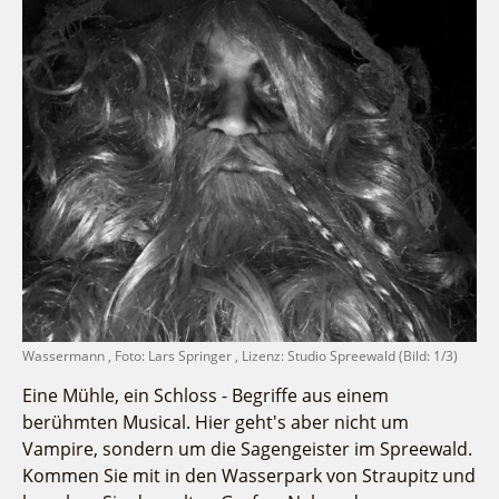
Fremdenverkehrsvereine
Campingplatz Jessern
Einkaufen
Gruppen
Wirtschaftsförderung
Ludwig Leichhardt
Kahnfahrten
Regionalentwicklung
Service
Fahrgastschiff
SPOT
Über uns
Bürgerbus
Team
Naturwelt Lieberoser Heide
Aktuelles
Q-Gemeinde Schwielochsee
Infomaterial
Staatlich anerkannter Erholungsort Goyatz
Warenkorb
Mein Brandenburg – Infostelen
Unternehmensbetreuung
ILB
Wassermann , Foto: Lars Springer , Lizenz: Studio Spreewald (Bild: 1/3)
WFG
Eine Mühle, ein Schloss - Begriffe aus einem
berühmten Musical. Hier geht's aber nicht um
Vampire, sondern um die Sagengeister im Spreewald.
Kommen Sie mit in den Wasserpark von Straupitz und