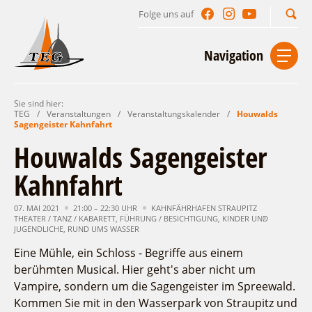
Folge uns auf
Suchbegriff
Navigation
Sie sind hier:
Start
Kontakt
Impressum
Datenschutz
TEG
/
Veranstaltungen
/
Veranstaltungskalender
/
Houwalds
Sagengeister Kahnfahrt
Urlaub im Leichhardt Land
Houwalds Sagengeister
Reisegebiet
Kahnfahrt
Unterkünfte finden
Lieblingsorte
Gastgeberverzeichnis
07. MAI 2021
21:00 – 22:30 UHR
KAHNFÄHRHAFEN STRAUPITZ
Freizeit und Erholung
Camping
THEATER / TANZ / KABARETT
,
FÜHRUNG / BESICHTIGUNG
,
KINDER UND
Gastronomie
JUGENDLICHE
,
RUND UMS WASSER
Sehenswertes
Auf & im Wasser
Ferienhaus- und Campingpark „Ludwig
Veranstaltungen
Eine Mühle, ein Schloss - Begriffe aus einem
Naturlehrpfad Ludwig Leichhardt
Leichhardt“
Per Rad
berühmten Musical. Hier geht's aber nicht um
Buchbare Angebote
Spreewälder Seecamping
Zu Fuß
Veranstaltungskalender
Vampire, sondern um die Sagengeister im Spreewald.
Touristinformationen
Campingplatz am Mochowsee
Aktiverlebnisse
Individuell
Kommen Sie mit in den Wasserpark von Straupitz und
Veranstaltungshöhepunkte