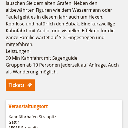
Fremdenverkehrsvereine
Campingplatz Jessern
Einkaufen
Gruppen
lauschen Sie dem alten Grafen. Neben den
altbewährten Figuren wie dem Wassermann oder
Wirtschaftsförderung
Ludwig Leichhardt
Teufel geht es in diesem Jahr auch um Hexen,
Kahnfahrten
Regionalentwicklung
Kopflose und natürlich den Bubak. Eine kurzweilige
Service
Fahrgastschiff
SPOT
Kahnfahrt mit Audio- und visuellen Effekten für die
Über uns
ganze Familie wartet auf Sie. Eingestiegen und
Bürgerbus
mitgefahren.
Team
Naturwelt Lieberoser Heide
Leistungen:
Aktuelles
Q-Gemeinde Schwielochsee
90 Min Kahnfahrt mit Sagenguide
Infomaterial
Staatlich anerkannter Erholungsort Goyatz
Gruppen ab 10 Personen jederzeit auf Anfrage. Auch
Warenkorb
als Wanderung möglich.
Mein Brandenburg – Infostelen
Unternehmensbetreuung
Tickets
ILB
WFG
Veranstaltungsort
Kahnfährhafen Straupitz
Gatt 1
15913 Straupitz