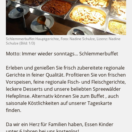
Fremdenverkehrsvereine
Campingplatz Jessern
Einkaufen
Gruppen
Wirtschaftsförderung
Ludwig Leichhardt
Kahnfahrten
Regionalentwicklung
Service
Fahrgastschiff
SPOT
Über uns
Schlemmerbuffet Hauptgerichte, Foto: Nadine Schulze, Lizenz: Nadine
Bürgerbus
Schulze (Bild: 1/3)
Team
Naturwelt Lieberoser Heide
Motto: Immer wieder sonntags... Schlemmerbuffet
Aktuelles
Q-Gemeinde Schwielochsee
Infomaterial
Staatlich anerkannter Erholungsort Goyatz
Erleben und genießen Sie frisch zubereitete regionale
Warenkorb
Gerichte in feiner Qualität. Profitieren Sie von frischen
Mein Brandenburg – Infostelen
Vorspeisen, feine regionale Fisch- und Fleischgerichte,
Unternehmensbetreuung
leckere Desserts und unsere beliebten Spreewälder
ILB
Hefeplinse. Alternativ können Sie zum Buffet , auch
WFG
saisonale Köstlichkeiten auf unserer Tageskarte
finden.
Da wir ein Herz für Familien haben, Essen Kinder
unter 6 Jahren bei uns kostenlos!