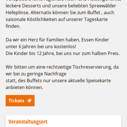
Fremdenverkehrsvereine
Campingplatz Jessern
Einkaufen
Gruppen
leckere Desserts und unsere beliebten Spreewälder
Wirtschaftsförderung
Ludwig Leichhardt
Hefeplinse. Alternativ können Sie zum Buffet , auch
saisonale Köstlichkeiten auf unserer Tageskarte
Kahnfahrten
Regionalentwicklung
Service
finden.
Fahrgastschiff
SPOT
Über uns
Bürgerbus
Da wir ein Herz für Familien haben, Essen Kinder
Team
unter 6 Jahren bei uns kostenlos!
Naturwelt Lieberoser Heide
Aktuelles
Die Kinder bis 12 Jahre, bei uns nur zum halben Preis.
Q-Gemeinde Schwielochsee
Infomaterial
Staatlich anerkannter Erholungsort Goyatz
Wir bitten um eine rechtzeitige Tischreservierung, da
Warenkorb
Mein Brandenburg – Infostelen
wir bei zu geringe Nachfrage
statt, des Buffets nur unsere aktuelle Speisekarte
Unternehmensbetreuung
anbieten können.
ILB
WFG
Tickets
Veranstaltungsort