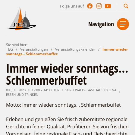
Folge uns auf
Suchbegriff
Navigation
Sie sind hier:
Start
Kontakt
Impressum
Datenschutz
TEG
/
Veranstaltungen
/
Veranstaltungskalender
/
Immer wieder
sonntags... Schlemmerbuffet
Urlaub im Leichhardt Land
Immer wieder sonntags...
Reisegebiet
Schlemmerbuffet
Unterkünfte finden
Lieblingsorte
Gastgeberverzeichnis
09. JULI 2023
12:00 – 14:30 UHR
SPREEWALD- GASTHAUS BYTTNA
Freizeit und Erholung
Camping
ESSEN UND TRINKEN
Gastronomie
Sehenswertes
Auf & im Wasser
Ferienhaus- und Campingpark „Ludwig
Motto: Immer wieder sonntags... Schlemmerbuffet
Veranstaltungen
Naturlehrpfad Ludwig Leichhardt
Leichhardt“
Per Rad
Erleben und genießen Sie frisch zubereitete regionale
Buchbare Angebote
Spreewälder Seecamping
Zu Fuß
Veranstaltungskalender
Gerichte in feiner Qualität. Profitieren Sie von frischen
Touristinformationen
Campingplatz am Mochowsee
Aktiverlebnisse
Individuell
Veranstaltungshöhepunkte
Vorspeisen, feine regionale Fisch- und Fleischgerichte,