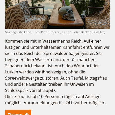
Fremdenverkehrsvereine
Campingplatz Jessern
Einkaufen
Gruppen
Wirtschaftsförderung
Ludwig Leichhardt
Kahnfahrten
Regionalentwicklung
Service
Fahrgastschiff
SPOT
Über uns
Sagengeisterkahn , Foto: Peter Becker , Lizenz: Peter Becker (Bild: 1/3)
Bürgerbus
Team
Kommen sie mit in Wassermanns Reich. Auf einer
Naturwelt Lieberoser Heide
lustigen und unterhaltsamen Kahnfahrt entführen wir
Aktuelles
Q-Gemeinde Schwielochsee
sie in das Reich der Spreewälder Sagengeister. Sie
Infomaterial
Staatlich anerkannter Erholungsort Goyatz
begegnen dem Wassermann, der für manchen
Warenkorb
Mein Brandenburg – Infostelen
Schabernack bekannt ist. Auch den Wohnort der
Lutken werden wir ihnen zeigen, ohne die
Unternehmensbetreuung
Spreewaldzwerge zu stören. Auch Teufel, Mittagsfrau
ILB
und andere Gestalten treiben ihr Unwesen im
WFG
Schlosspark von Straupitz.
Diese Tour ist ab 10 Personen täglich auf Anfrage
möglich - Voranmeldungen bis 24 h vorher möglich.
Tickets