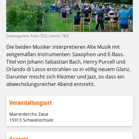
Fremdenverkehrsvereine
Campingplatz Jessern
Einkaufen
Gruppen
Wirtschaftsförderung
Ludwig Leichhardt
Kahnfahrten
Regionalentwicklung
Service
Fahrgastschiff
SPOT
Daliengarten, Foto: TEG, Lizenz: TEG
Über uns
Bürgerbus
Die beiden Musiker interpretieren Alte Musik mit
Team
Naturwelt Lieberoser Heide
zeitgemäßen Instrumenten: Saxophon und E-Bass.
Aktuelles
Q-Gemeinde Schwielochsee
Titel von Johann Sebastian Bach, Henry Purcell und
Infomaterial
Orlando di Lasso erstrahlen so in völlig neuem Glanz.
Staatlich anerkannter Erholungsort Goyatz
Warenkorb
Darunter mischt sich Klezmer und Jazz, so dass ein
Mein Brandenburg – Infostelen
abwechslungsreicher Abend entsteht.
Unternehmensbetreuung
ILB
Veranstaltungsort
WFG
Marienkirche Zaue
15913 Schwielochsee