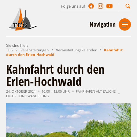
Folge uns auf
Suchbegriff
Navigation
Sie sind hier:
Start
Kontakt
Impressum
Datenschutz
TEG
/
Veranstaltungen
/
Veranstaltungskalender
/
Kahnfahrt
durch den Erlen-Hochwald
Urlaub im Leichhardt Land
Kahnfahrt durch den
Reisegebiet
Erlen-Hochwald
Unterkünfte finden
Lieblingsorte
Gastgeberverzeichnis
24. OKTOBER 2024
10:00 – 12:00 UHR
FÄHRHAFEN ALT ZAUCHE
Freizeit und Erholung
Camping
EXKURSION / WANDERUNG
Gastronomie
Sehenswertes
Auf & im Wasser
Ferienhaus- und Campingpark „Ludwig
Veranstaltungen
Naturlehrpfad Ludwig Leichhardt
Leichhardt“
Per Rad
Buchbare Angebote
Spreewälder Seecamping
Zu Fuß
Veranstaltungskalender
Touristinformationen
Campingplatz am Mochowsee
Aktiverlebnisse
Individuell
Veranstaltungshöhepunkte