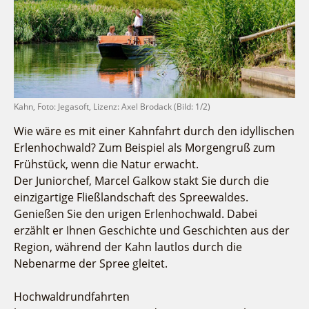
Fremdenverkehrsvereine
Campingplatz Jessern
Einkaufen
Gruppen
Wirtschaftsförderung
Ludwig Leichhardt
Kahnfahrten
Regionalentwicklung
Service
Fahrgastschiff
SPOT
Über uns
Bürgerbus
Team
Kahn, Foto: Jegasoft, Lizenz: Axel Brodack (Bild: 1/2)
Naturwelt Lieberoser Heide
Aktuelles
Wie wäre es mit einer Kahnfahrt durch den idyllischen
Q-Gemeinde Schwielochsee
Erlenhochwald? Zum Beispiel als Morgengruß zum
Infomaterial
Staatlich anerkannter Erholungsort Goyatz
Frühstück, wenn die Natur erwacht.
Warenkorb
Mein Brandenburg – Infostelen
Der Juniorchef, Marcel Galkow stakt Sie durch die
Unternehmensbetreuung
einzigartige Fließlandschaft des Spreewaldes.
Genießen Sie den urigen Erlenhochwald. Dabei
ILB
erzählt er Ihnen Geschichte und Geschichten aus der
WFG
Region, während der Kahn lautlos durch die
Nebenarme der Spree gleitet.
Hochwaldrundfahrten