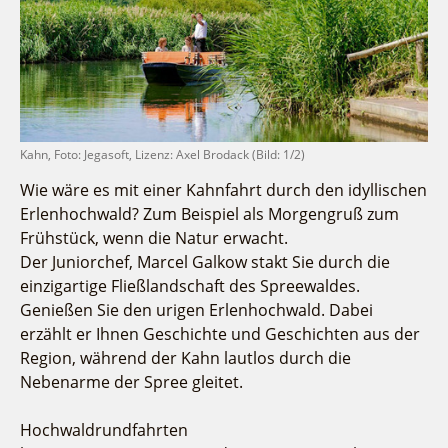
Fremdenverkehrsvereine
Campingplatz Jessern
Einkaufen
Gruppen
Wirtschaftsförderung
Ludwig Leichhardt
Kahnfahrten
Regionalentwicklung
Service
Fahrgastschiff
SPOT
Über uns
Bürgerbus
Team
Kahn, Foto: Jegasoft, Lizenz: Axel Brodack (Bild: 1/2)
Naturwelt Lieberoser Heide
Aktuelles
Wie wäre es mit einer Kahnfahrt durch den idyllischen
Q-Gemeinde Schwielochsee
Erlenhochwald? Zum Beispiel als Morgengruß zum
Infomaterial
Staatlich anerkannter Erholungsort Goyatz
Frühstück, wenn die Natur erwacht.
Warenkorb
Mein Brandenburg – Infostelen
Der Juniorchef, Marcel Galkow stakt Sie durch die
Unternehmensbetreuung
einzigartige Fließlandschaft des Spreewaldes.
Genießen Sie den urigen Erlenhochwald. Dabei
ILB
erzählt er Ihnen Geschichte und Geschichten aus der
WFG
Region, während der Kahn lautlos durch die
Nebenarme der Spree gleitet.
Hochwaldrundfahrten