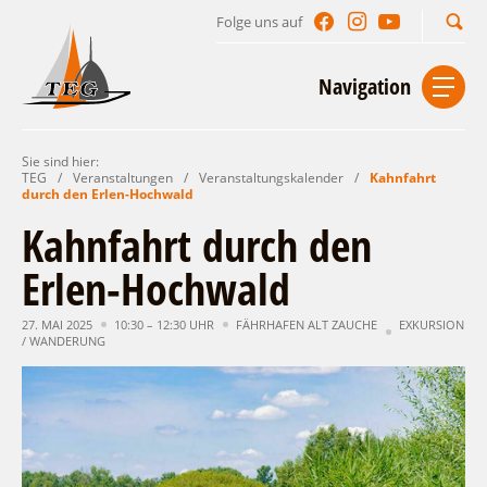
Folge uns auf
Suchbegriff
Navigation
Sie sind hier:
Start
Kontakt
Impressum
Datenschutz
TEG
/
Veranstaltungen
/
Veranstaltungskalender
/
Kahnfahrt
durch den Erlen-Hochwald
Urlaub im Leichhardt Land
Kahnfahrt durch den
Reisegebiet
Erlen-Hochwald
Unterkünfte finden
Lieblingsorte
Gastgeberverzeichnis
27. MAI 2025
10:30 – 12:30 UHR
FÄHRHAFEN ALT ZAUCHE
EXKURSION
Freizeit und Erholung
Camping
/ WANDERUNG
Gastronomie
Sehenswertes
Auf & im Wasser
Ferienhaus- und Campingpark „Ludwig
Veranstaltungen
Naturlehrpfad Ludwig Leichhardt
Leichhardt“
Per Rad
Buchbare Angebote
Spreewälder Seecamping
Zu Fuß
Veranstaltungskalender
Touristinformationen
Campingplatz am Mochowsee
Aktiverlebnisse
Individuell
Veranstaltungshöhepunkte