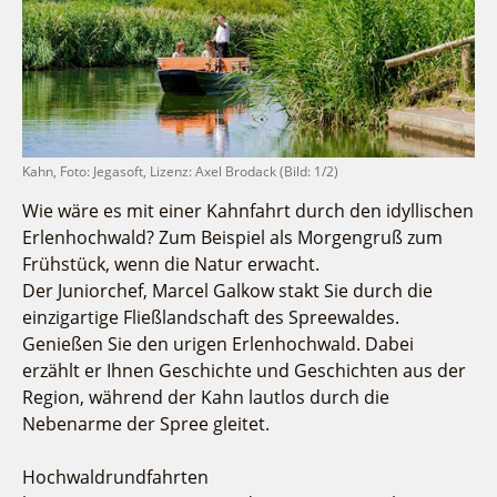
Fremdenverkehrsvereine
Campingplatz Jessern
Einkaufen
Gruppen
Wirtschaftsförderung
Ludwig Leichhardt
Kahnfahrten
Regionalentwicklung
Service
Fahrgastschiff
SPOT
Über uns
Bürgerbus
Team
Kahn, Foto: Jegasoft, Lizenz: Axel Brodack (Bild: 1/2)
Naturwelt Lieberoser Heide
Aktuelles
Wie wäre es mit einer Kahnfahrt durch den idyllischen
Q-Gemeinde Schwielochsee
Erlenhochwald? Zum Beispiel als Morgengruß zum
Infomaterial
Staatlich anerkannter Erholungsort Goyatz
Frühstück, wenn die Natur erwacht.
Warenkorb
Mein Brandenburg – Infostelen
Der Juniorchef, Marcel Galkow stakt Sie durch die
Unternehmensbetreuung
einzigartige Fließlandschaft des Spreewaldes.
Genießen Sie den urigen Erlenhochwald. Dabei
ILB
erzählt er Ihnen Geschichte und Geschichten aus der
WFG
Region, während der Kahn lautlos durch die
Nebenarme der Spree gleitet.
Hochwaldrundfahrten