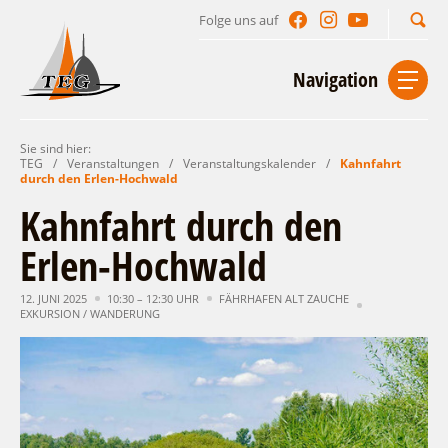
Folge uns auf
Suchbegriff
Navigation
Sie sind hier:
Start
Kontakt
Impressum
Datenschutz
TEG
/
Veranstaltungen
/
Veranstaltungskalender
/
Kahnfahrt
durch den Erlen-Hochwald
Urlaub im Leichhardt Land
Kahnfahrt durch den
Reisegebiet
Erlen-Hochwald
Unterkünfte finden
Lieblingsorte
Gastgeberverzeichnis
12. JUNI 2025
10:30 – 12:30 UHR
FÄHRHAFEN ALT ZAUCHE
Freizeit und Erholung
Camping
EXKURSION / WANDERUNG
Gastronomie
Sehenswertes
Auf & im Wasser
Ferienhaus- und Campingpark „Ludwig
Veranstaltungen
Naturlehrpfad Ludwig Leichhardt
Leichhardt“
Per Rad
Buchbare Angebote
Spreewälder Seecamping
Zu Fuß
Veranstaltungskalender
Touristinformationen
Campingplatz am Mochowsee
Aktiverlebnisse
Individuell
Veranstaltungshöhepunkte