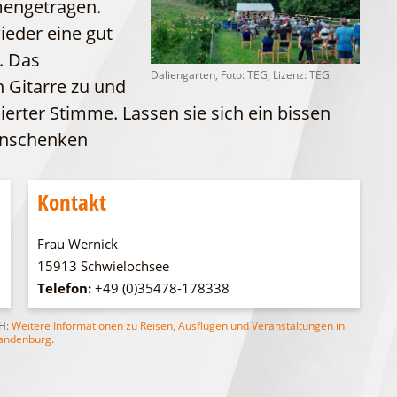
mengetragen.
WFG
Fahrgastschiff
ieder eine gut
. Das
Daliengarten, Foto: TEG, Lizenz: TEG
 Gitarre zu und
erter Stimme. Lassen sie sich ein bissen
einschenken
Kontakt
Frau Wernick
15913 Schwielochsee
Telefon:
+49 (0)35478-178338
bH:
Weitere Informationen zu Reisen, Ausflügen und Veranstaltungen in
andenburg
.