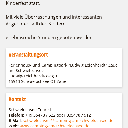
Fremdenverkehrsvereine
Campingplatz Jessern
Einkaufen
Gruppen
Kinderfest statt.
Wirtschaftsförderung
Ludwig Leichhardt
Mit viele Überraschungen und interessanten
Kahnfahrten
Regionalentwicklung
Angeboten soll den Kindern
Service
Fahrgastschiff
SPOT
Über uns
erlebnisreiche Stunden geboten werden.
Bürgerbus
Team
Naturwelt Lieberoser Heide
Aktuelles
Veranstaltungsort
Q-Gemeinde Schwielochsee
Infomaterial
Staatlich anerkannter Erholungsort Goyatz
Ferienhaus- und Campingpark "Ludwig Leichhardt" Zaue
Warenkorb
am Schwielochsee
Mein Brandenburg – Infostelen
Ludwig-Leichhardt-Weg 1
Unternehmensbetreuung
15913 Schwielochsee OT Zaue
ILB
Kontakt
WFG
Schwielochsee Tourist
Telefon:
+49 35478 / 522 oder 035478 / 512
E-Mail:
schwielochsee@camping-am-schwielochsee.de
Web:
www.camping-am-schwielochsee.de