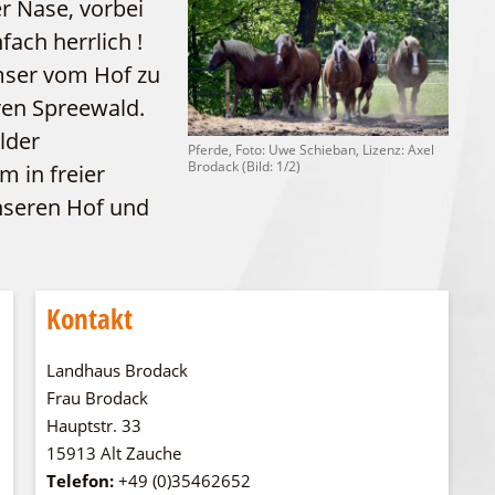
er Nase, vorbei
WFG
Fahrgastschiff
fach herrlich !
mser vom Hof zu
eren Spreewald.
lder
Pferde, Foto: Uwe Schieban, Lizenz: Axel
Brodack (Bild: 1/2)
 in freier
unseren Hof und
Kontakt
Landhaus Brodack
Frau Brodack
Hauptstr. 33
15913 Alt Zauche
Telefon:
+49 (0)35462652